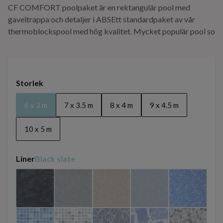
CF COMFORT poolpaket är en rektangulär pool med
gaveltrappa och detaljer i ABSEtt standardpaket av vår
thermoblockspool med hög kvalitet. Mycket populär pool so
Storlek
6 x 3 m
7 x 3.5 m
8 x 4 m
9 x 4.5 m
10 x 5 m
Liner
Black slate