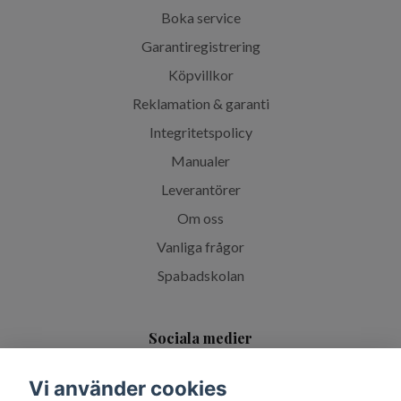
Boka service
Garantiregistrering
Köpvillkor
Reklamation & garanti
Integritetspolicy
Manualer
Leverantörer
Om oss
Vanliga frågor
Spabadskolan
Sociala medier
Vi använder cookies