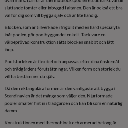
ovan mark. Därför är thermoblockspoolen ett utmärkt val till
sluttande tomter eller inbyggd i altanen. Den är också ett bra
val för dig som vill bygga själv och är lite händig.
Blocken, som är tillverkade i frigolit med en hård specialyta
inåt poolen, gör poolbyggandet enkelt. Tack vare en
välbeprövad konstruktion sätts blocken snabbt och lätt
ihop.
Poolstorleken är flexibel och anpassas efter dina önskemål
och trädgårdens förutsättningar. Vilken form och storlek du
vill ha bestämmer du själv.
Då den rektangulära formen är den vanligaste att bygga i
Scandinavien är det många som väljer den. Njurformade
pooler smälter fint in i trädgården och kan bli som en naturlig
damm.
Konstruktionen med thermoblock och armerad betong är