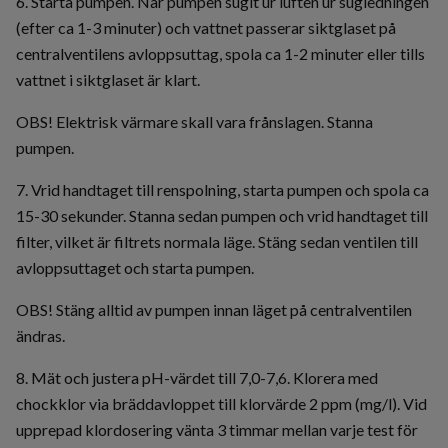
6. Starta pumpen. När pumpen sugit ur luften ur sugledningen
(efter ca 1-3 minuter) och vattnet passerar siktglaset på
centralventilens avloppsuttag, spola ca 1-2 minuter eller tills
vattnet i siktglaset är klart.
OBS! Elektrisk värmare skall vara frånslagen. Stanna
pumpen.
7. Vrid handtaget till renspolning, starta pumpen och spola ca
15-30 sekunder. Stanna sedan pumpen och vrid handtaget till
filter, vilket är filtrets normala läge. Stäng sedan ventilen till
avloppsuttaget och starta pumpen.
OBS! Stäng alltid av pumpen innan läget på centralventilen
ändras.
8. Mät och justera pH-värdet till 7,0-7,6. Klorera med
chockklor via bräddavloppet till klorvärde 2 ppm (mg/l). Vid
upprepad klordosering vänta 3 timmar mellan varje test för