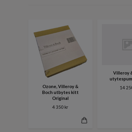
Villeroy
utytespum
Ozone, Villeroy &
14 25
Boch utbytes kitt
Original
4 350 kr