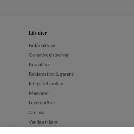
Läs mer
Boka service
Garantiregistrering
Köpvillkor
Reklamation & garanti
Integritetspolicy
Manualer
Leverantörer
Om oss
Vanliga frågor
Spabadskolan