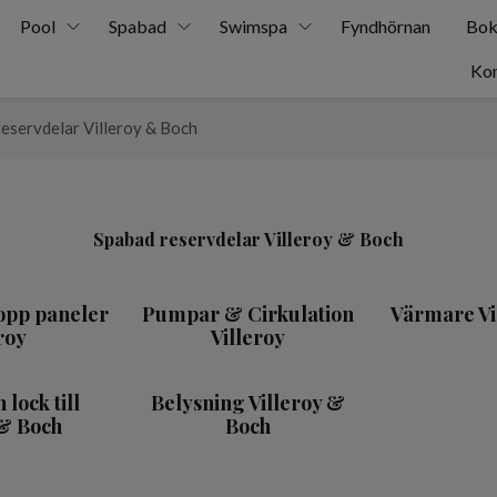
Pool
Spabad
Swimspa
Fyndhörnan
Bok
Kon
eservdelar Villeroy & Boch
Spabad reservdelar Villeroy & Boch
opp paneler
Pumpar & Cirkulation
Värmare Vi
roy
Villeroy
lock till
Belysning Villeroy &
 & Boch
Boch