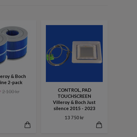
lleroy & Boch
line 2-pack
CONTROL, PAD
r
2 100 kr
TOUCHSCREEN
Villeroy & Boch Just
silence 2015 - 2023
13 750 kr