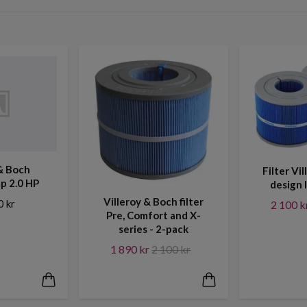
 & Boch
Filter Vi
p 2.0 HP
design 
Villeroy & Boch filter
0 kr
2 100 k
Pre, Comfort and X-
series - 2-pack
1 890 kr
2 100 kr