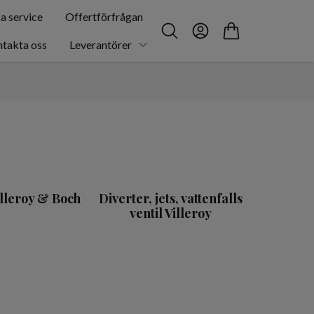
a service
Offertförfrågan
takta oss
Leverantörer
lleroy & Boch
Diverter, jets, vattenfalls
ventil Villeroy