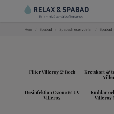
Hem
/
Spabad
/
Spabad reservdelar
/
Spabad r
Filter Villeroy & Boch
Kretskort & t
Ville
Desinfektion Ozone & UV
Kuddar och 
Villeroy
Villeroy