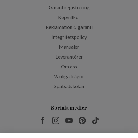
Garantiregistrering
Köpvillkor
Reklamation & garanti
Integritetspolicy
Manualer
Leverantörer
Om oss
Vanliga frågor
Spabadskolan
Sociala medier