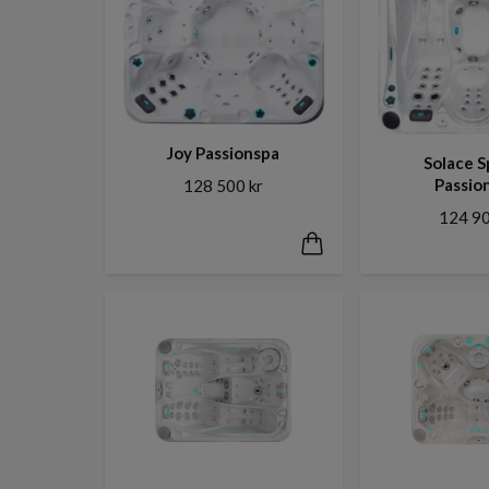
Joy Passionspa
Solace 
Passio
128 500 kr
124 90