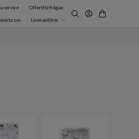
a service
Offertförfrågan
takta oss
Leverantörer