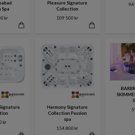
pabad
Pleasure Signature
94 
n Spa
Collection
0 kr
109 500 kr
BARBR
SKIMMER
Signature
Harmony Signature
5
tion
Collection Passion
spa
0 kr
154 800 kr