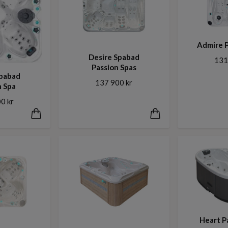
Admire P
Desire Spabad
131
Passion Spas
Spabad
137 900 kr
n Spa
0 kr
Heart P