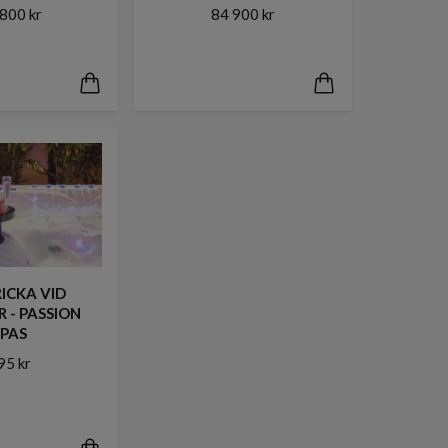
800 kr
84 900 kr
ICKA VID
 - PASSION
SPAS
95 kr