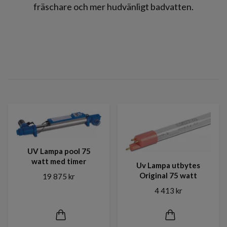
fräschare och mer hudvänligt badvatten.
UV Lampa pool 75
watt med timer
Uv Lampa utbytes
Original 75 watt
19 875 kr
4 413 kr