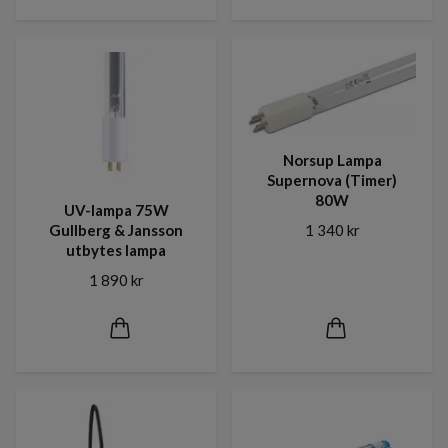
Norsup Lampa
Supernova (Timer)
80W
UV-lampa 75W
1 340 kr
Gullberg & Jansson
utbytes lampa
1 890 kr