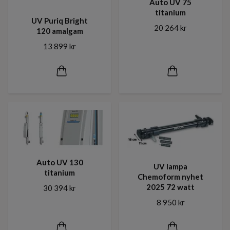
Auto UV 75
titanium
UV Puriq Bright
20 264 kr
120 amalgam
13 899 kr
Auto UV 130
UV lampa
titanium
Chemoform nyhet
2025 72 watt
30 394 kr
8 950 kr