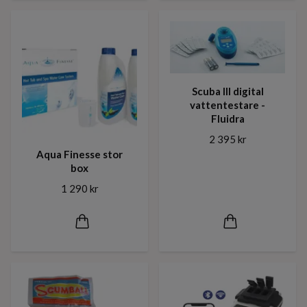
Scuba III digital
vattentestare -
Fluidra
2 395 kr
Aqua Finesse stor
box
1 290 kr