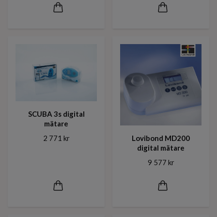
SCUBA 3s digital
mätare
Lovibond MD200
2 771 kr
digital mätare
9 577 kr