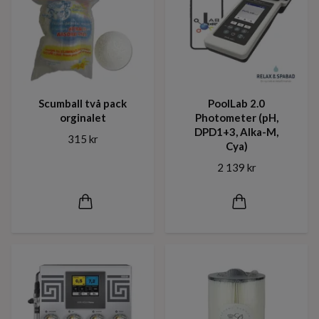
Scumball två pack
PoolLab 2.0
orginalet
Photometer (pH,
DPD1+3, Alka-M,
315 kr
Cya)
2 139 kr