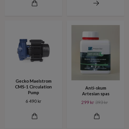
Gecko Maelstrom
CMS-1 Circulation
Anti-skum
Pump
Artesian spas
6 490 kr
299 kr
393 kr