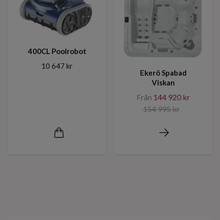
400CL Poolrobot
10 647 kr
Ekerö Spabad
Viskan
Från
144 920 kr
154 995 kr