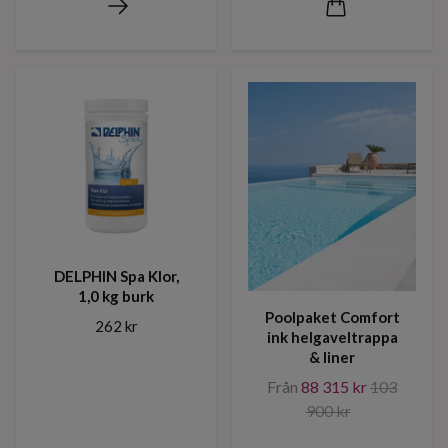
DELPHIN Spa Klor,
1,0 kg burk
Poolpaket Comfort
262 kr
ink helgaveltrappa
& liner
Från
88 315 kr
103
900 kr