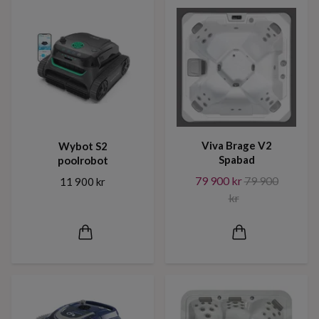
Viva Brage V2
Wybot S2
Spabad
poolrobot
79 900 kr
79 900
11 900 kr
kr