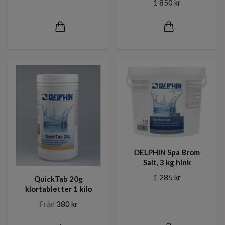
1 850 kr
DELPHIN Spa Brom
Salt, 3 kg hink
1 285 kr
QuickTab 20g
klortabletter 1 kilo
Från
380 kr