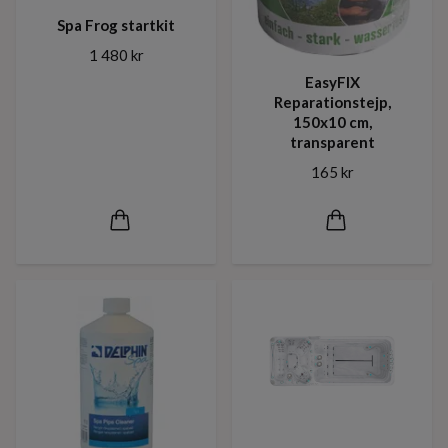
Spa Frog startkit
1 480 kr
EasyFIX
Reparationstejp,
150x10 cm,
transparent
165 kr