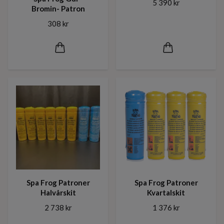
5 390 kr
Bromin- Patron
308 kr
Spa Frog Patroner
Spa Frog Patroner
Halvårskit
Kvartalskit
2 738 kr
1 376 kr