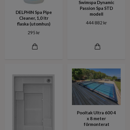
Swimspa Dynamic
Passion Spa STD
DELPHIN Spa Pipe
modell
Cleaner, 1,0 ltr
444 882 kr
flaska (utomhus)
295 kr
Pooltak Ultra 600 4
x 8 meter
förmonterat