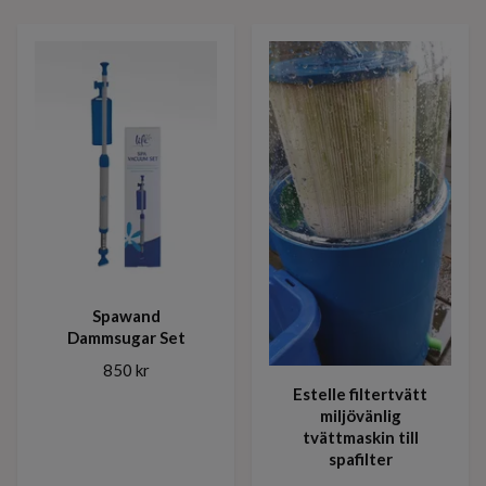
Spawand
Dammsugar Set
850 kr
Estelle filtertvätt
miljövänlig
tvättmaskin till
spafilter