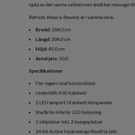
njuta av det varma vattnet men ändå har massage til
Refresh, Relax & Rewind, är i samma serie.
Bredd
: 204.0 cm
Längd
: 204.0 cm
Höjd
: 85.0 cm
Antal jets
: 50.0
Specifikationer
Fler-lagers skal konstruktion
Underhålls fritt Kabinett
2 LED lamport i Kabinett hörnpaneler
StarBrite Interiör LED belysning
5 sittplatser inkl. 2 loungeplatser
24 All-Active Hydroterapi Rostfria Jets