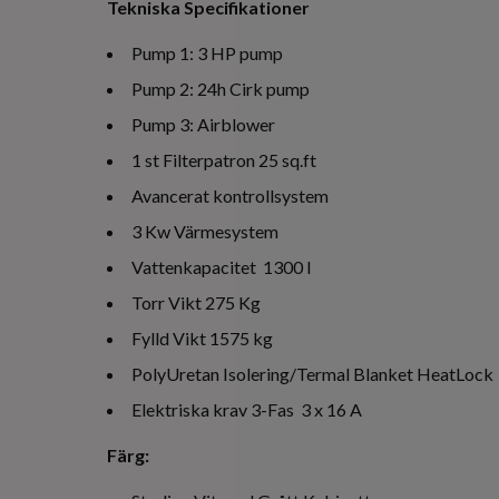
Tekniska Specifikationer
Pump 1: 3 HP pump
Pump 2: 24h Cirk pump
Pump 3: Airblower
1 st Filterpatron 25 sq.ft
Avancerat kontrollsystem
3 Kw Värmesystem
Vattenkapacitet 1300 l
Torr Vikt 275 Kg
Fylld Vikt 1575 kg
PolyUretan Isolering/Termal Blanket HeatLock
Elektriska krav 3-Fas 3 x 16 A
Färg: