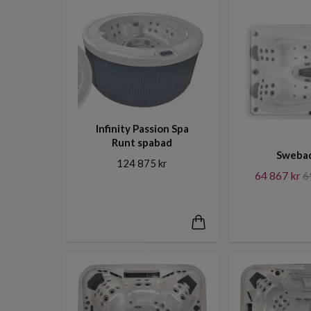
Infinity Passion Spa
Runt spabad
Swebad
124 875 kr
64 867 kr
6