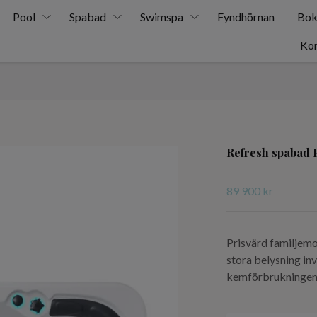
Pool
Spabad
Swimspa
Fyndhörnan
Bok
Kon
Refresh spabad 
89 900 kr
Prisvärd familjemo
stora belysning in
kemförbrukningen. 