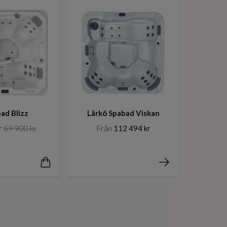
Lärkö Spabad Viskan
ad Blizz
Från
r
69 900 kr
112 494 kr