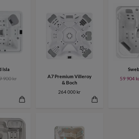
 Isla
Sweb
A7 Premium Villeroy
9 900 kr
59 904 k
& Boch
264 000 kr