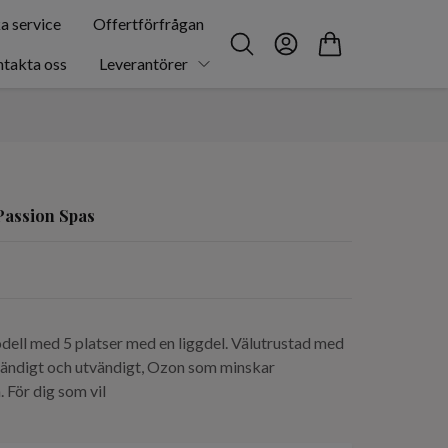
a service
Offertförfrågan
takta oss
Leverantörer
Passion Spas
dell med 5 platser med en liggdel. Välutrustad med
vändigt och utvändigt, Ozon som minskar
För dig som vil