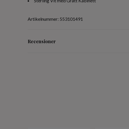
Sterling Vit med Grått Kabinett
Artikelnummer: 553101491
Recensioner