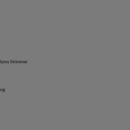
olyms Skimmer
ing