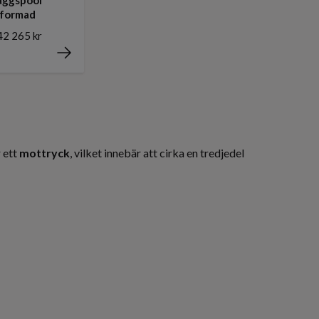
aformad
42 265 kr
 ett
mottryck
, vilket innebär att cirka en tredjedel