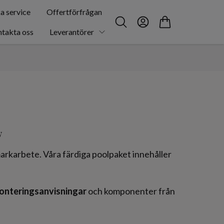
a service
Offertförfrågan
takta oss
Leverantörer
v
 markarbete. Våra färdiga poolpaket innehåller
onteringsanvisningar
och komponenter från