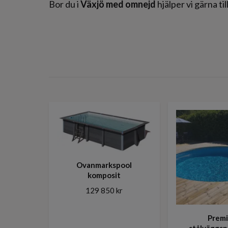
Bor du i
Växjö med omnejd
hjälper vi gärna t
Ovanmarkspool
komposit
129 850 kr
Prem
stålväggsp