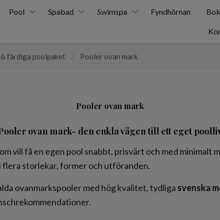
Pool
Spabad
Swimspa
Fyndhörnan
Bok
Kon
 & färdiga poolpaket
/
Pooler ovan mark
Pooler ovan mark
Pooler ovan mark- den enkla vägen till ett eget poolli
 som vill få en egen pool snabbt, prisvärt och med minimalt
i flera storlekar, former och utföranden.
alda ovanmarkspooler med hög kvalitet, tydliga
svenska m
ranschrekommendationer.