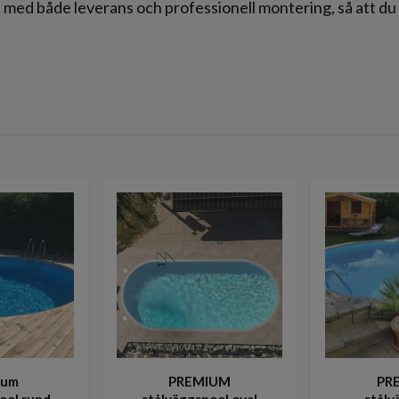
ill med både leverans och professionell montering, så att d
ium
PREMIUM
PR
ool rund
stålväggspool oval
stålv