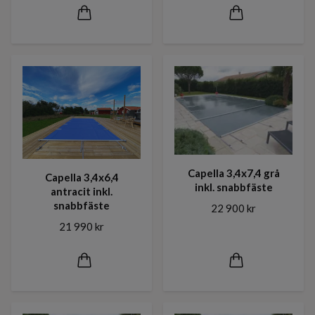
Capella 3,4x7,4 grå
Capella 3,4x6,4
inkl. snabbfäste
antracit inkl.
snabbfäste
22 900 kr
21 990 kr