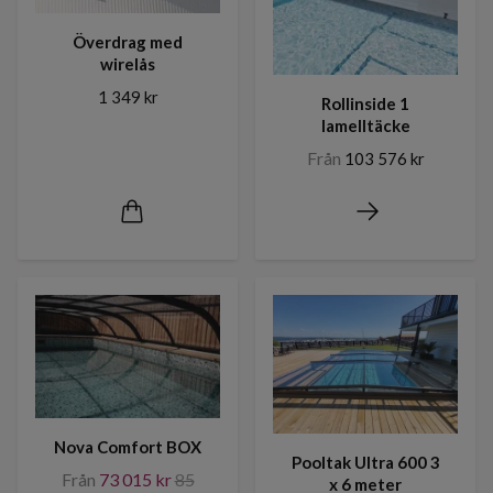
Överdrag med
wirelås
1 349 kr
Rollinside 1
lamelltäcke
Från
103 576 kr
Nova Comfort BOX
Pooltak Ultra 600 3
Från
73 015 kr
85
x 6 meter