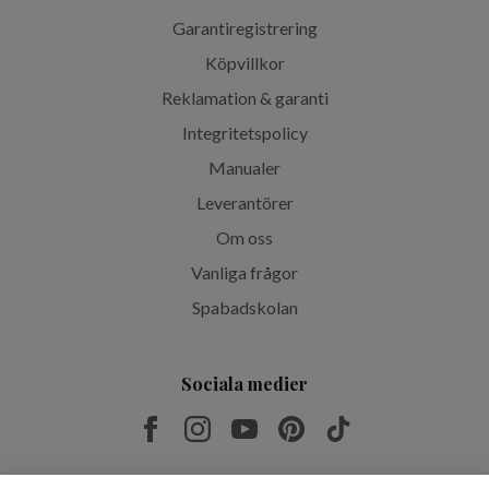
Garantiregistrering
Köpvillkor
Reklamation & garanti
Integritetspolicy
Manualer
Leverantörer
Om oss
Vanliga frågor
Spabadskolan
Sociala medier