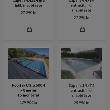
Capella 4,4x8,4 grå
Capella 4,4x8,4
inkl. snabbfäste
antracit inkl.
snabbfäste
27 290 kr
27 290 kr
Pooltak Ultra 600 4
Capella 3,9x7,4
x 8 meter
antracit inkl.
förmonterat
snabbfäste
179 900 kr
25 990 kr