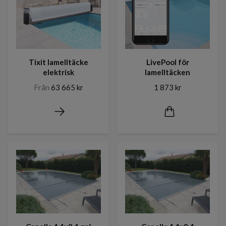
Tixit lamelltäcke
LivePool för
elektrisk
lamelltäcken
Från
63 665 kr
1 873 kr