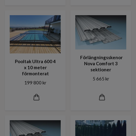
Förlängningsskenor
Pooltak Ultra 600 4
Nova Comfort 3
x 10 meter
sektioner
förmonterat
5 665 kr
199 800 kr