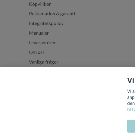
Köpvillkor
Reklamation & garanti
Integritetspolicy
Manualer
Leverantörer
Om oss
Vanliga frågor
Spabadskolan
Vi
Vi 
anp
den
htt