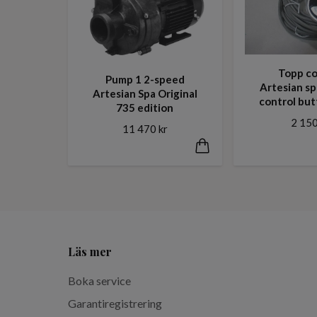
Topp co
Pump 1 2-speed
Artesian s
Artesian Spa Original
control bu
735 edition
2 150
11 470 kr
Läs mer
Boka service
Garantiregistrering