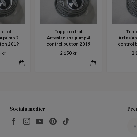
ntrol
Topp control
Topp
pa pump 2
Artesian spa pump 4
Artesian
tton 2019
control button 2019
control 
 kr
2 150 kr
2 
Sociala medier
Pre