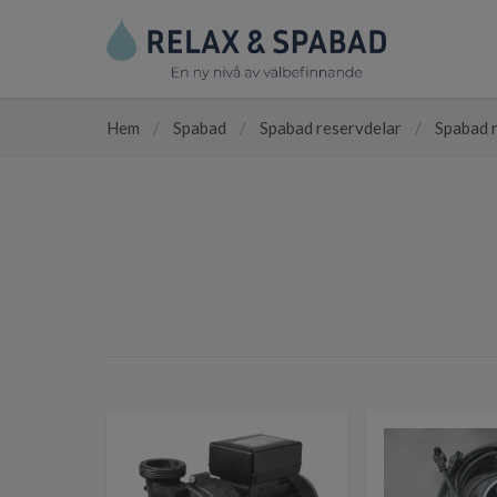
Hem
/
Spabad
/
Spabad reservdelar
/
Spabad r