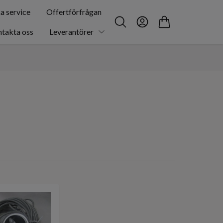
a service
Offertförfrågan
takta oss
Leverantörer