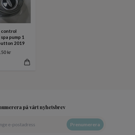
 control
 spa pump 1
button 2019
150 kr
numerera på vårt nyhetsbrev
Prenumerera