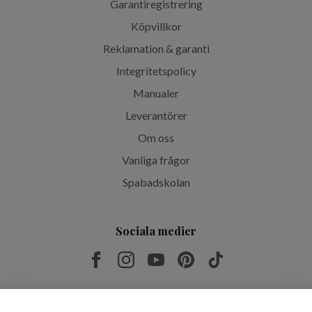
Garantiregistrering
Köpvillkor
Reklamation & garanti
Integritetspolicy
Manualer
Leverantörer
Om oss
Vanliga frågor
Spabadskolan
Sociala medier