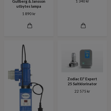
1 340 kr
Gullberg & Jansson
utbytes lampa
1 890 kr
Zodiac Ei² Expert
25 Saltklorinator
22 575 kr