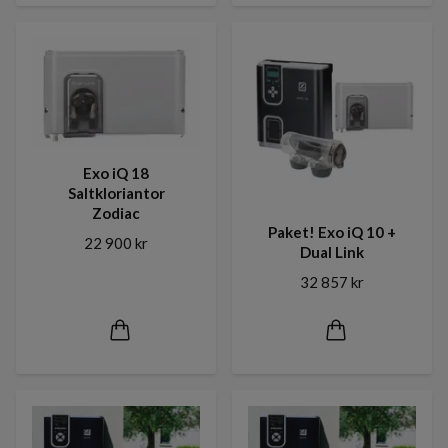
Exo iQ 18
Saltkloriantor
Zodiac
Paket! Exo iQ 10 +
22 900 kr
Dual Link
32 857 kr