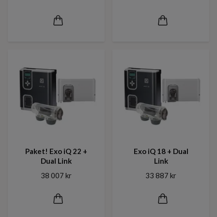
Paket! Exo iQ 22 +
Exo iQ 18 + Dual
Dual Link
Link
38 007 kr
33 887 kr