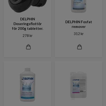
DELPHIN
DELPHIN Fosfat
Doseringsflottör
remover
för 200g tabletter.
312 kr
278 kr