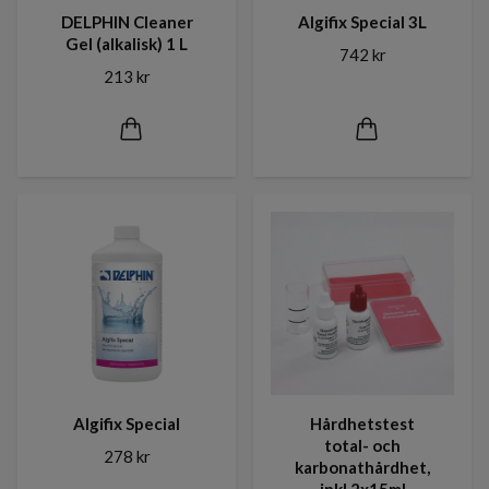
DELPHIN Cleaner
Algifix Special 3L
Gel (alkalisk) 1 L
742 kr
213 kr
Algifix Special
Hårdhetstest
total- och
278 kr
karbonathårdhet,
inkl 2x15ml