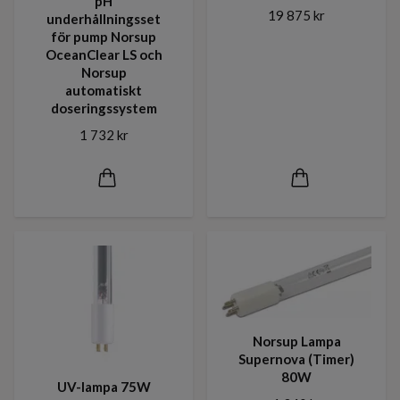
pH
19 875 kr
underhållningsset
för pump Norsup
OceanClear LS och
Norsup
automatiskt
doseringssystem
1 732 kr
Norsup Lampa
Supernova (Timer)
80W
UV-lampa 75W