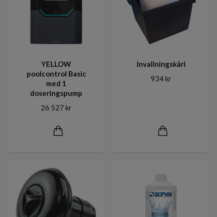
YELLOW
Invallningskärl
poolcontrol Basic
934 kr
med 1
doseringspump
26 527 kr