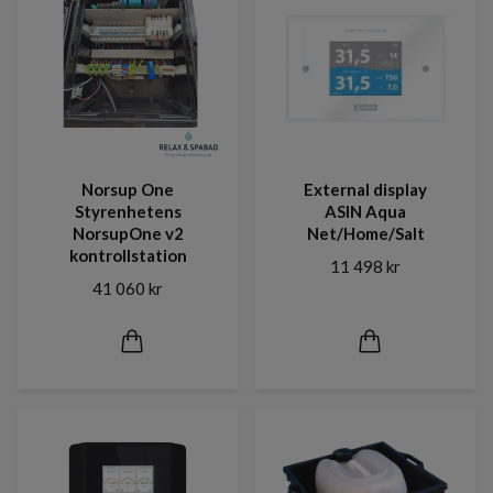
Norsup One
External display
Styrenhetens
ASIN Aqua
NorsupOne v2
Net/Home/Salt
kontrollstation
11 498 kr
41 060 kr