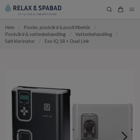
Hem
/
Pooler, poolvård & pooltillbehör
/
Poolvård & vattenbehandling
/
Vattenbehandling
/
Salt klorinator
/
Exo iQ 18 + Dual Link