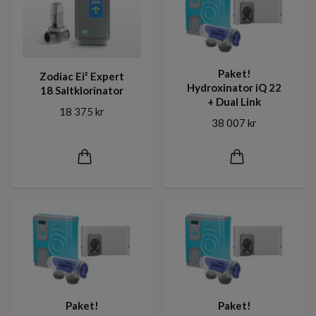
Paket!
Zodiac Ei² Expert
Hydroxinator iQ 22
18 Saltklorinator
+ Dual Link
18 375 kr
38 007 kr
Paket!
Paket!