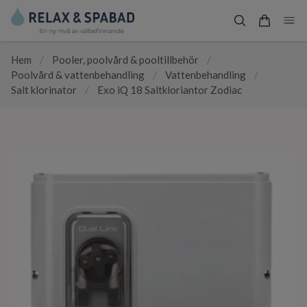
Hem
/
Pooler, poolvård & pooltillbehör
/
Poolvård & vattenbehandling
/
Vattenbehandling
/
Salt klorinator
/
Exo iQ 18 Saltkloriantor Zodiac