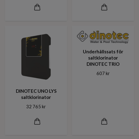
Underhållssats för
saltklorinator
DINOTEC TRIO
607 kr
DINOTEC UNO LYS
saltklorinator
32 765 kr