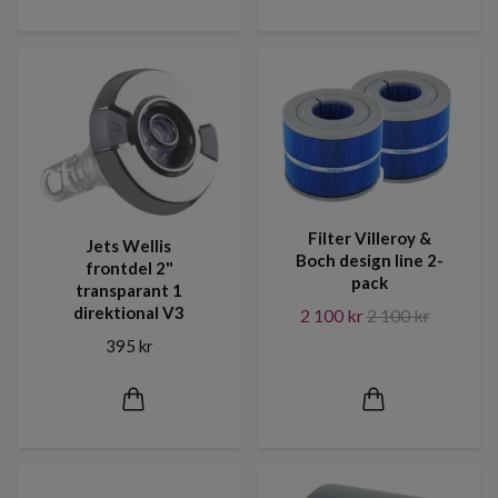
Filter Villeroy &
Jets Wellis
Boch design line 2-
frontdel 2"
pack
transparant 1
direktional V3
2 100 kr
2 100 kr
395 kr