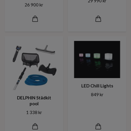
29 990 kr
26 900 kr
LED Chill Lights
849 kr
DELPHIN Städkit
pool
1 338 kr