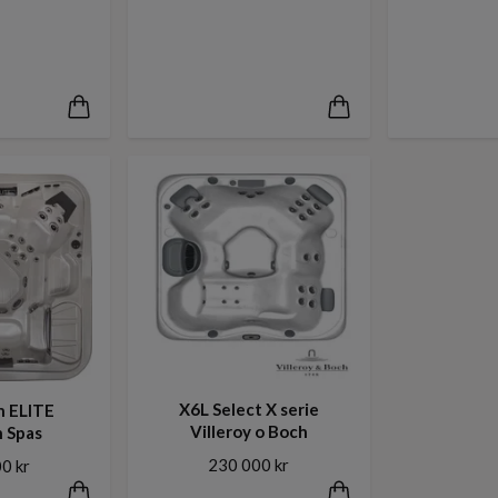
X6L Select X serie
n ELITE
Villeroy o Boch
n Spas
230 000 kr
0 kr