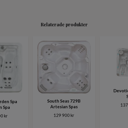
Relaterade produkter
Devoti
South Seas 729B
rden Spa
137
Artesian Spas
n Spa
129 900 kr
0 kr