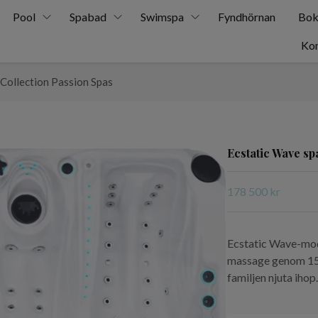
Pool
Spabad
Swimspa
Fyndhörnan
Bok
Kon
 Collection Passion Spas
Ecstatic Wave sp
178 500 kr
Ecstatic Wave-mode
massage genom 150 
familjen njuta ihop