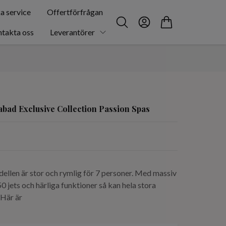
a service
Offertförfrågan
takta oss
Leverantörer
abad Exclusive Collection Passion Spas
llen är stor och rymlig för 7 personer. Med massiv
jets och härliga funktioner så kan hela stora
.Här är