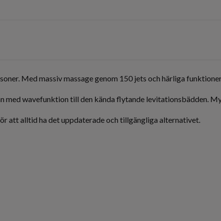
soner. Med massiv massage genom 150 jets och härliga funktioner s
an med wavefunktion till den kända flytande levitationsbädden. M
ör att alltid ha det uppdaterade och tillgängliga alternativet.