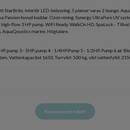
tt StarBrite. Interiör LED-belysning. 5 platser varav 2 lounge. Aq
juka Passion huvud kuddar. Ozon rening. Synergy UltraPure UV sys
 high-flow 3 HP pump. WiFi Ready. WalkOn HD. SpaLock - Tillval 
. AquaQoustics marine. Högtalare.
5HP, pump 3 - 5HP, pump 4 - 1/4HP.Pump 5 - 1/2HP. Pump 6 air Blo
m. Vattenkapacitet 1650. Torrvikt: 500 kg, vikt vattenfylld: 215
Recensera produkt