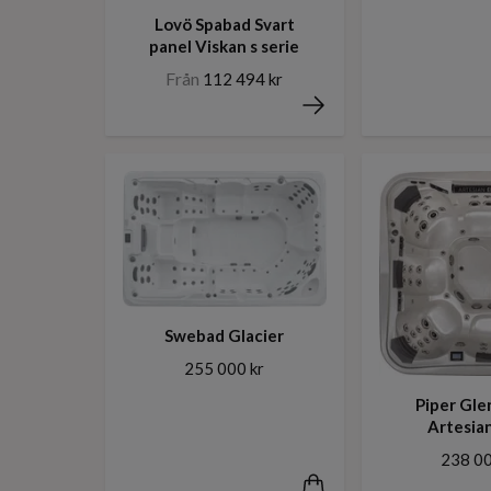
Lovö Spabad Svart
panel Viskan s serie
Från
112 494 kr
Swebad Glacier
255 000 kr
Piper Gle
Artesia
238 00