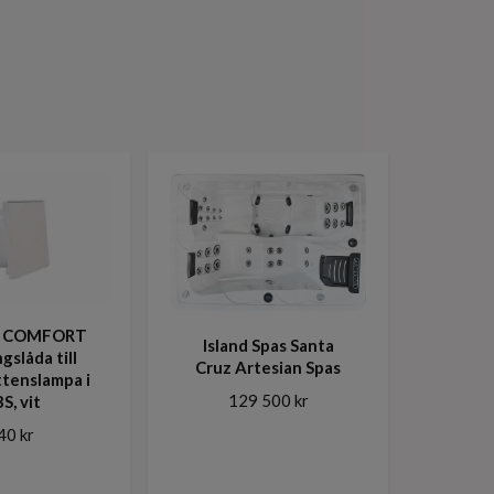
A COMFORT
Island Spas Santa
gslåda till
Cruz Artesian Spas
tenslampa i
129 500 kr
S, vit
40 kr