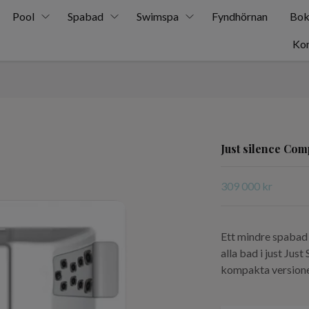
Pool
Spabad
Swimspa
Fyndhörnan
Bok
Kon
Just silence Com
309 000 kr
Ett mindre spabad
alla bad i just Jus
kompakta versio