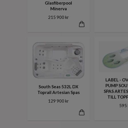
Glasfiberpool
Minerva
215 900 kr
LABEL - O
PUMP SOU
South Seas 532L DX
SPAS ARTES
Toprail Artesian Spas
TILL TOP
129 900 kr
595 