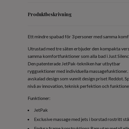
Produktbeskrivning
Ett mindre spabad för 3 personer med samma komfort 
Utrustad med tre säten erbjuder den kompakta ver
samma komfortfunktioner som alla bad i Just Silenc
Den patenterade JetPak-tekniken har utbytbar
ryggsektioner med individuella massagefunktioner.
avskalad design som vunnit design priset Reddot.
nivå av innovation, teknisk perfektion och funktione
Funktioner:
JetPak
Exclusive massage med jets i borstad rostritt stå
Endura frame konstruktion= Ram utan metall elle