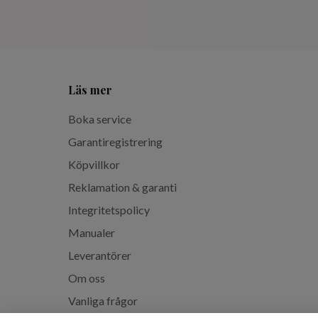
Läs mer
Boka service
Garantiregistrering
Köpvillkor
Reklamation & garanti
Integritetspolicy
Manualer
Leverantörer
Om oss
Vanliga frågor