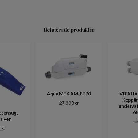
Relaterade produkter
Aqua MEX AM-FE70
VITALI
Kopplin
27 003 kr
undervat
AB
ttensug,
driven
4
 kr