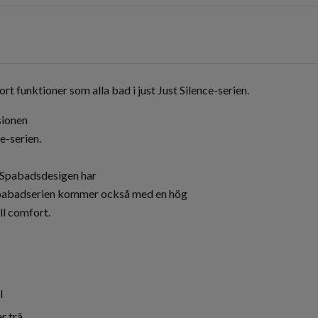
funktioner som alla bad i just Just Silence-serien.
sionen
e-serien.
 Spabadsdesigen har
 Spabadserien kommer också med en hög
ll comfort.
l
r trä