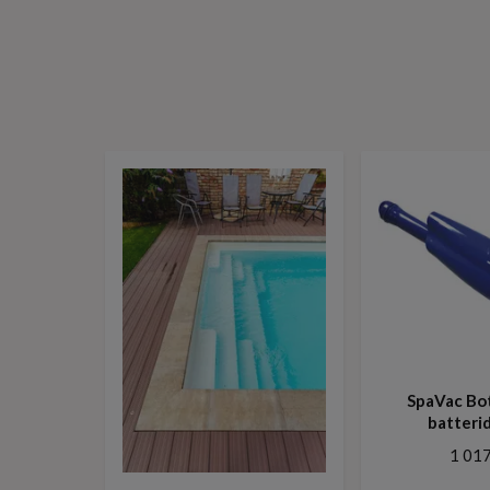
SpaVac Bo
batteri
1 017