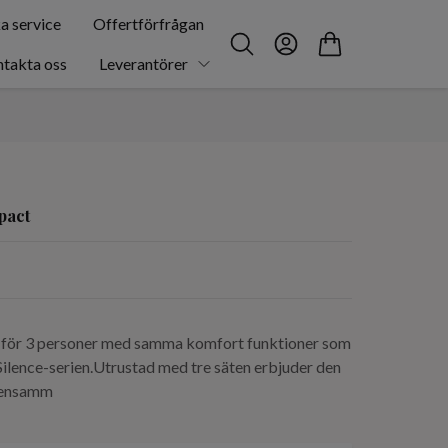
a service
Offertförfrågan
takta oss
Leverantörer
pact
 för 3 personer med samma komfort funktioner som
t Silence-serien.Utrustad med tre säten erbjuder den
nensamm