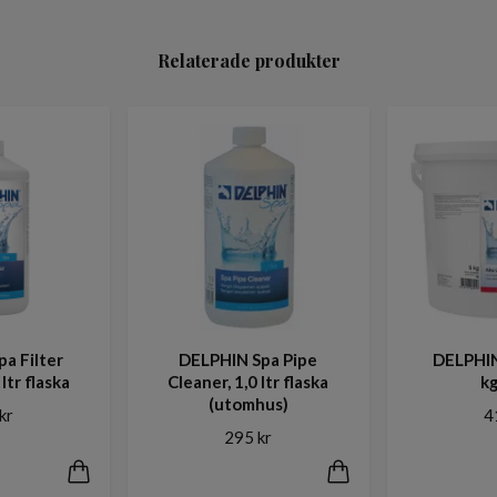
Relaterade produkter
a Filter
DELPHIN Spa Pipe
DELPHIN
ltr flaska
Cleaner, 1,0 ltr flaska
kg
(utomhus)
kr
4
295 kr