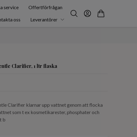
a service
Offertförfrågan
takta oss
Leverantörer
e Clarifier, 1 ltr flaska
e Clarifier klarnar upp vattnet genom att flocka
vattnet som t ex kosmetikarester, phosphater och
t b