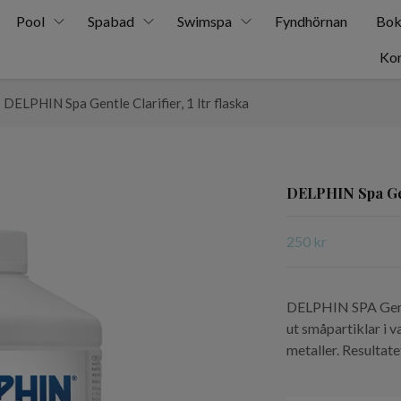
Pool
Spabad
Swimspa
Fyndhörnan
Bok
Kon
DELPHIN Spa Gentle Clarifier, 1 ltr flaska
DELPHIN Spa Gentl
250 kr
DELPHIN SPA Gentl
ut småpartiklar i 
metaller. Resultate