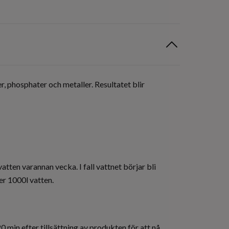
, phosphater och metaller. Resultatet blir
atten varannan vecka. I fall vattnet börjar bli
er 1000l vatten.
0 min efter tillsättning av produkten för att nå