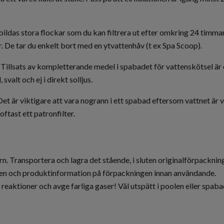
bildas stora flockar som du kan filtrera ut efter omkring 24 timmar.
er. De tar du enkelt bort med en ytvattenhåv (t ex Spa Scoop).
Tillsats av kompletterande medel i spabadet för vattenskötsel är 
valt och ej i direkt solljus.
Det är viktigare att vara nogrann i ett spabad eftersom vattnet är 
tast ett patronfilter.
 Transportera och lagra det stående, i sluten originalförpackning, s
etten och produktinformation på förpackningen innan användande.
iga reaktioner och avge farliga gaser! Väl utspätt i poolen eller 