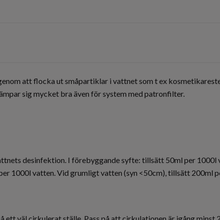
nom att flocka ut småpartiklar i vattnet som t ex kosmetikarester
r lämpar sig mycket bra även för system med patronfilter.
ttnets desinfektion. I förebyggande syfte: tillsätt 50ml per 1000l v
per 1000l vatten. Vid grumligt vatten (syn <50cm), tillsätt 200ml p
ett väl cirkulerat ställe. Pass på att cirkulationen är igång minst 2