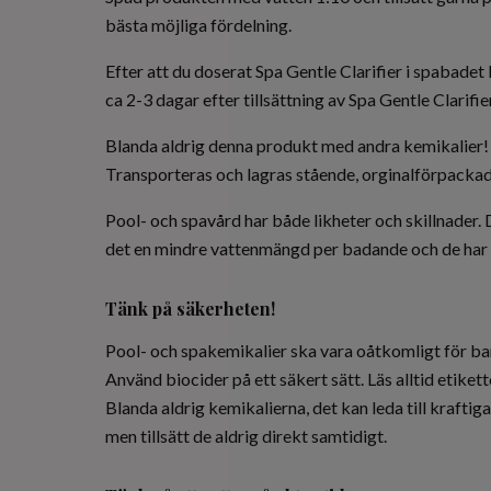
bästa möjliga fördelning.
Efter att du doserat Spa Gentle Clarifier i spabadet 
ca 2-3 dagar efter tillsättning av Spa Gentle Clarifi
Blanda aldrig denna produkt med andra kemikalier! 
Transporteras och lagras stående, orginalförpackad, s
Pool- och spavård har både likheter och skillnader. 
det en mindre vattenmängd per badande och de har of
Tänk på säkerheten!
Pool- och spakemikalier ska vara oåtkomligt för barn.
Använd biocider på ett säkert sätt. Läs alltid etik
Blanda aldrig kemikalierna, det kan leda till kraft
men tillsätt de aldrig direkt samtidigt.