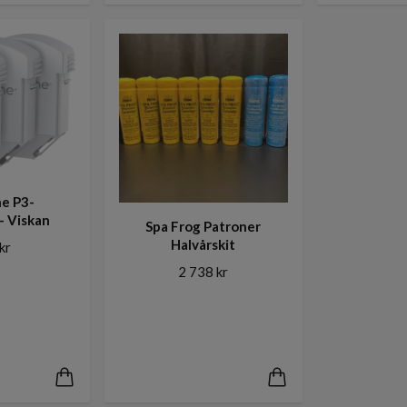
e P3-
- Viskan
Spa Frog Patroner
Halvårskit
kr
2 738 kr