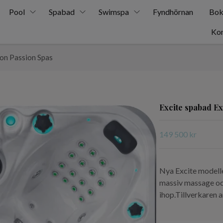
Pool
Spabad
Swimspa
Fyndhörnan
Bok
Kon
ion Passion Spas
Excite spabad Ex
149 500 kr
Nya Excite modelle
massiv massage och
ihop.Tillverkaren 