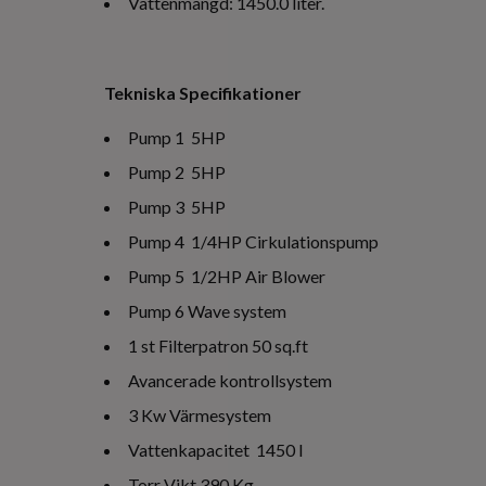
Vattenmängd: 1450.0 liter.
Tekniska Specifikationer
Pump 1 5HP
Pump 2 5HP
Pump 3 5HP
Pump 4 1/4HP Cirkulationspump
Pump 5 1/2HP Air Blower
Pump 6 Wave system
1 st Filterpatron 50 sq.ft
Avancerade kontrollsystem
3 Kw Värmesystem
Vattenkapacitet 1450 l
Torr Vikt 390 Kg