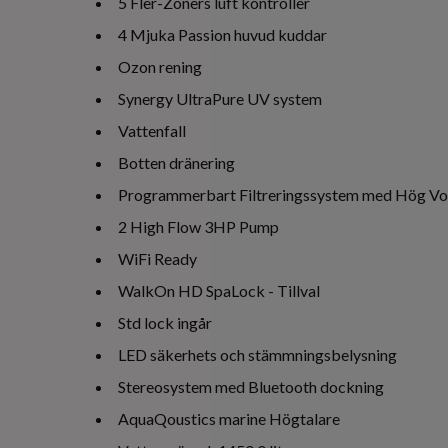
5 Fler-Zoners luft kontroller
4 Mjuka Passion huvud kuddar
Ozon rening
Synergy UltraPure UV system
Vattenfall
Botten dränering
Programmerbart Filtreringssystem med Hög V
2 High Flow 3HP Pump
WiFi Ready
WalkOn HD SpaLock - Tillval
Std lock ingår
LED säkerhets och stämmningsbelysning
Stereosystem med Bluetooth dockning
AquaQoustics marine Högtalare