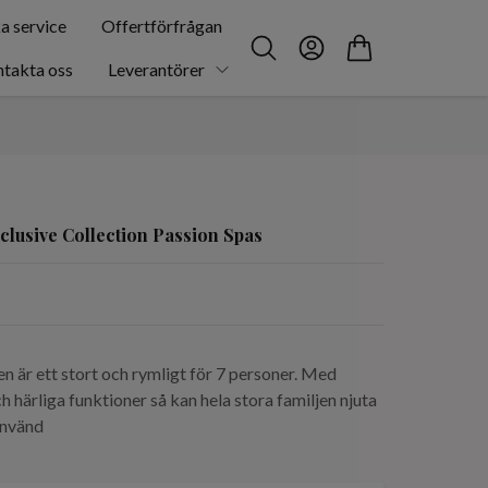
a service
Offertförfrågan
takta oss
Leverantörer
clusive Collection Passion Spas
n är ett stort och rymligt för 7 personer. Med
 härliga funktioner så kan hela stora familjen njuta
använd