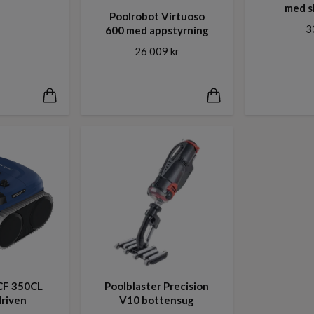
med s
Poolrobot Virtuoso
3
600 med appstyrning
26 009 kr
CF 350CL
Poolblaster Precision
driven
V10 bottensug