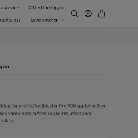
a service
Offertförfrågan
takta oss
Leverantörer
 900
öring för proffs.Poolblaster Pro 900 uppfyller även
ck vare sin stora filterkapacitet, utbytbara
fulla p