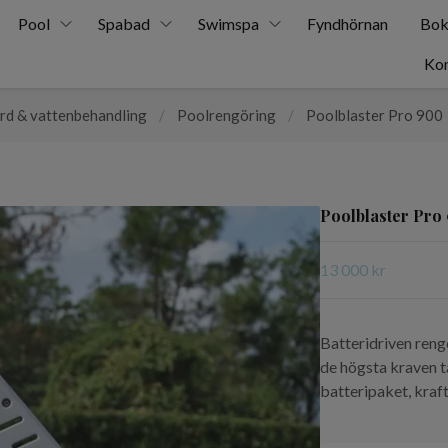
Pool
Spabad
Swimspa
Fyndhörnan
Bok
Kon
rd & vattenbehandling
/
Poolrengöring
/
Poolblaster Pro 900
Poolblaster Pro
13 000 kr
Batteridriven reng
de högsta kraven ta
batteripaket, kraft