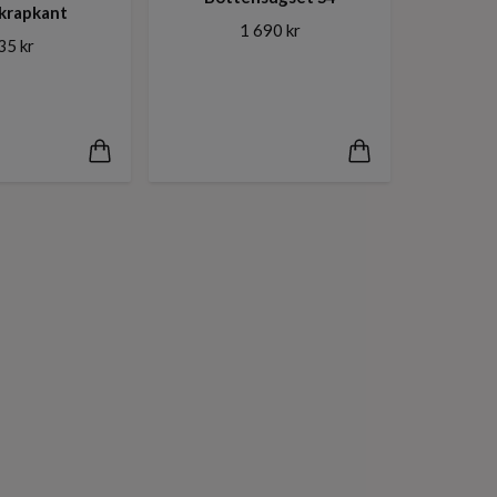
krapkant
1 690 kr
35 kr