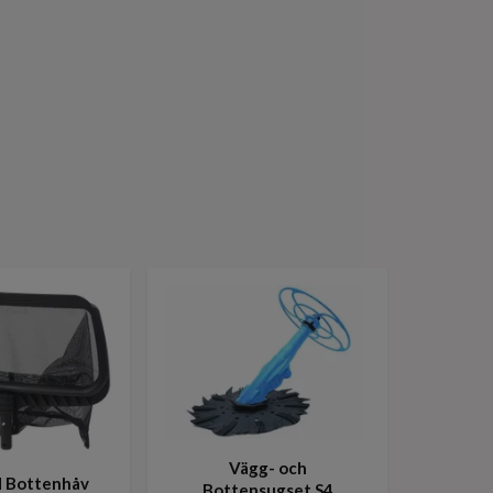
Vägg- och
 Bottenhåv
Bottensugset S4