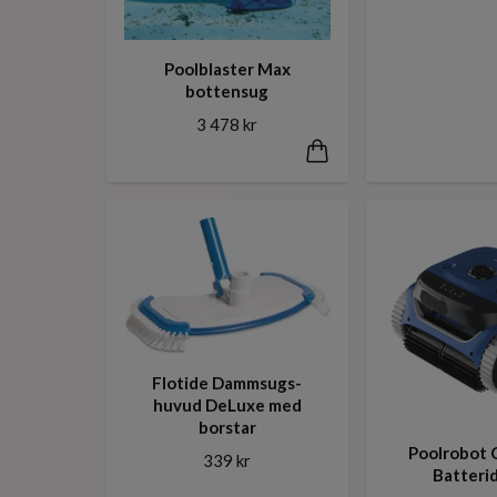
Poolblaster Max
bottensug
3 478 kr
Flotide Dammsugs-
huvud DeLuxe med
borstar
Poolrobot 
339 kr
Batteri