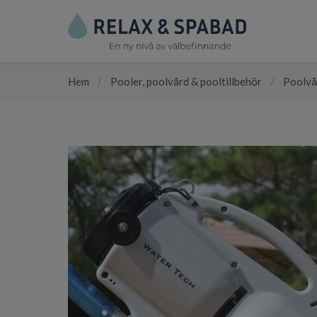
Hem
/
Pooler, poolvård & pooltillbehör
/
Poolvå