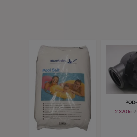
POD-
2 320 kr
2