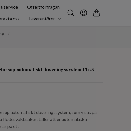
a service
Offertförfrågan
takta oss
Leverantörer
ing
/
 Norsup automatiskt doseringssystem Ph &
orsup automatiskt doseringssystem, som visas på
a flödesvakt säkerställer att er automatiska
rar på ett