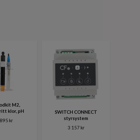
odkit M2,
itt klor, pH
SWITCH CONNECT
styrsystem
895 kr
3 157 kr