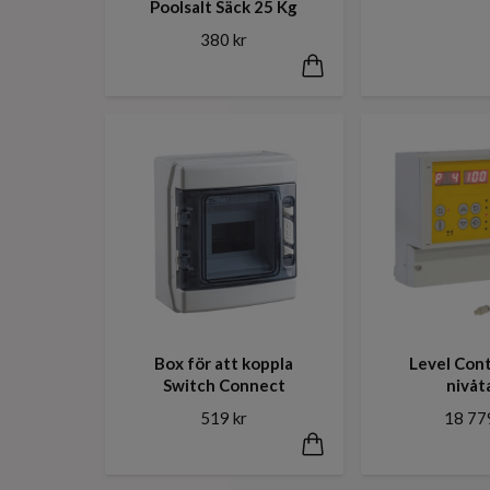
Poolsalt Säck 25 Kg
380 kr
Box för att koppla
Level Cont
Switch Connect
nivåt
519 kr
18 77