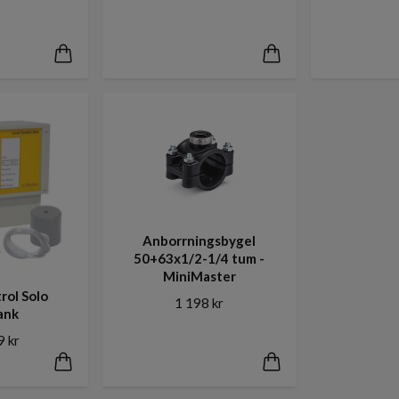
Anborrningsbygel
50+63x1/2-1/4 tum -
MiniMaster
rol Solo
1 198 kr
ank
9 kr