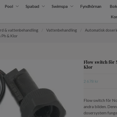
Pool
Spabad
Swimspa
Fyndhörnan
Bok
Kon
rd & vattenbehandling
/
Vattenbehandling
/
Automatisk doser
 Ph & Klor
Flow switch för
Klor
2 678 kr
Flow switch för N
andra bilden. Denn
dosersystem funge