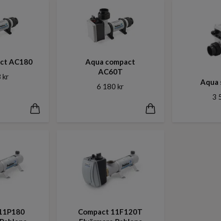
ct AC180
Aqua compact
AC60T
 kr
Aqua 
6 180 kr
3 
11P180
Compact 11F120T