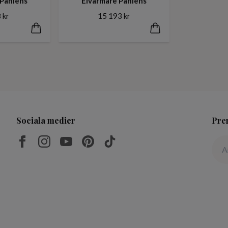
 Pahlens
Elvärmare Pahlens
 kr
15 193 kr
Sociala medier
Pre