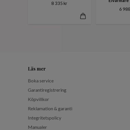
Elvärmare
8 335 kr
6 988
Läs mer
Boka service
Garantiregistrering
Köpvillkor
Reklamation & garanti
Integritetspolicy
Manualer