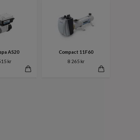
spa AS20
Compact 11F60
515 kr
8 265 kr