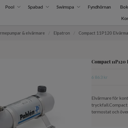
Pool
Spabad
Swimspa
Fyndhörnan
Bok
Kon
rmepumpar & elvärmare
/
Elpatron
/
Compact 11P120 Elvärma
Compact 11P120 
6 863 kr
Elvärmare för kont
tryckfall.Compact 
termostat och öve