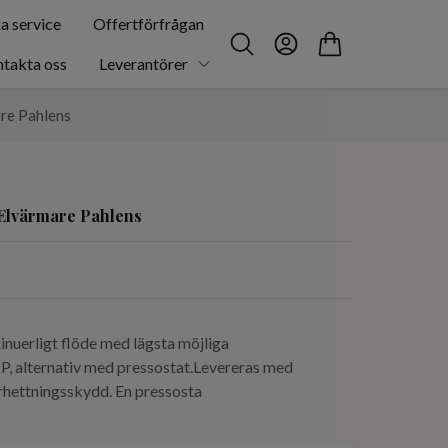
a service
Offertförfrågan
takta oss
Leverantörer
re Pahlens
Elvärmare Pahlens
inuerligt flöde med lägsta möjliga
P, alternativ med pressostat.Levereras med
rhettningsskydd. En pressosta