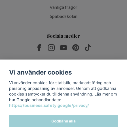
Vanliga frågor
Spabadskolan
Sociala medier
Prenumerera på vårt nyhetsbrev
Vi använder cookies
Vi använder cookies för statistik, marknadsföring och
Prenumerera
personlig anpassning av annonser. Genom att godkänna
cookies samtycker du till denna användning. Läs mer om
hur Google behandlar data:
https://business.safety.google/privacy/
Godkänn alla