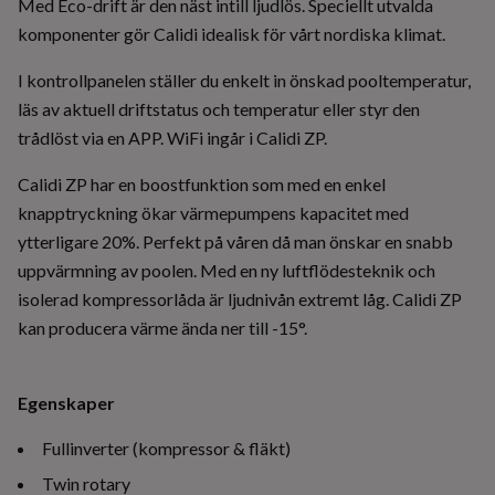
Med Eco-drift är den näst intill ljudlös. Speciellt utvalda
komponenter gör Calidi idealisk för vårt nordiska klimat.
I kontrollpanelen ställer du enkelt in önskad pooltemperatur,
läs av aktuell driftstatus och temperatur eller styr den
trådlöst via en APP. WiFi ingår i Calidi ZP.
Calidi ZP har en boostfunktion som med en enkel
knapptryckning ökar värmepumpens kapacitet med
ytterligare 20%. Perfekt på våren då man önskar en snabb
uppvärmning av poolen. Med en ny luftflödesteknik och
isolerad kompressorlåda är ljudnivån extremt låg. Calidi ZP
kan producera värme ända ner till -15°.
Egenskaper
Fullinverter (kompressor & fläkt)
Twin rotary