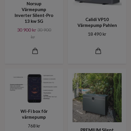
Norsup
Värmepump
Inverter Silent-Pro
Calidi VP10
13 kw SG
Värmepump Pahlen
30 900 kr
30 900
18 490 kr
kr
Wi-Fi box för
värmepump
768 kr
PREMIUM Silent