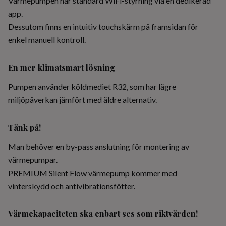
Värmepumpen har standard WiFi-styrning via en dedikerad
app.
Dessutom finns en intuitiv touchskärm på framsidan för
enkel manuell kontroll.
En mer klimatsmart lösning
Pumpen använder köldmediet R32, som har lägre
miljöpåverkan jämfört med äldre alternativ.
Tänk på!
Man behöver en by-pass anslutning för montering av
värmepumpar.
PREMIUM Silent Flow värmepump kommer med
vinterskydd och antivibrationsfötter.
Värmekapaciteten ska enbart ses som riktvärden!