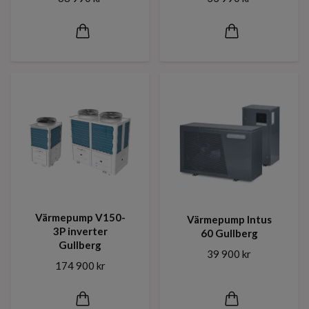
Värmepump V150-
Värmepump Intus
3P inverter
60 Gullberg
Gullberg
39 900 kr
174 900 kr