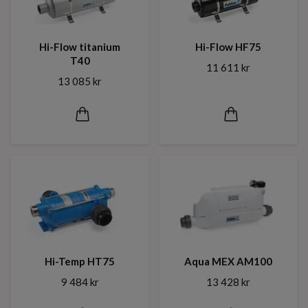
Hi-Flow titanium
Hi-Flow HF75
T40
11 611 kr
13 085 kr
Hi-Temp HT75
Aqua MEX AM100
9 484 kr
13 428 kr