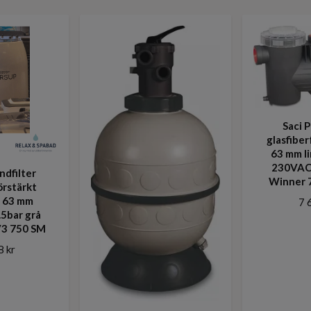
Saci 
glasfiber
63 mm l
230VAC 
ndfilter
Winner 
örstärkt
r 63 mm
7 
.5bar grå
V3 750 SM
8 kr