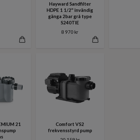
Hayward Sandfilter
HDPE 1 1/2" invändig
gänga 2bar grå type
S240TIE
8 970 kr
EMIUM 21
Comfort VS2
onspump
frekvensstyrd pump
as
20 159 kr