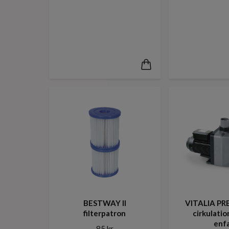
BESTWAY II
VITALIA PR
filterpatron
cirkulati
enf
85 kr