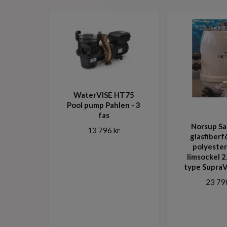
WaterVISE HT75
Pool pump Pahlen - 3
fas
Norsup Sa
13 796 kr
glasfiberf
polyeste
limsockel 2
type Supra
23 79