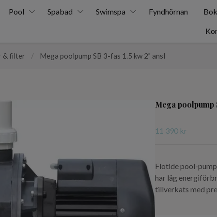
Pool
Spabad
Swimspa
Fyndhörnan
Bok
Kon
& filter
/
Mega poolpump SB 3-fas 1.5 kw 2" ansl
Mega poolpump SB
11 390 kr
Flotide pool-pump
har låg energiförb
tillverkats med p