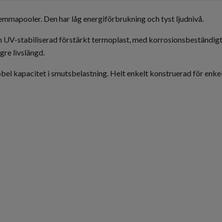
mmapooler. Den har låg energiförbrukning och tyst ljudnivå.
m UV-stabiliserad förstärkt termoplast, med korrosionsbeständigt
ngre livslängd.
l kapacitet i smutsbelastning. Helt enkelt konstruerad för enkelt