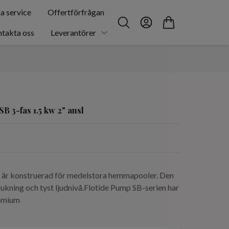
a service
Offertförfrågan
takta oss
Leverantörer
 3-fas 1.5 kw 2" ansl
 är konstruerad för medelstora hemmapooler. Den
rukning och tyst ljudnivå.Flotide Pump SB-serien har
remium