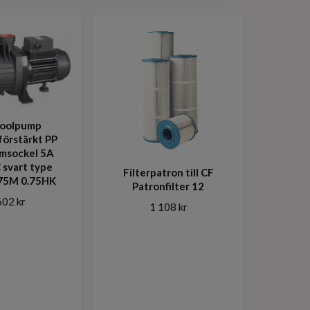
Poolpump
förstärkt PP
imsockel 5A
svart type
Filterpatron till CF
75M 0.75HK
Patronfilter 12
602 kr
1 108 kr