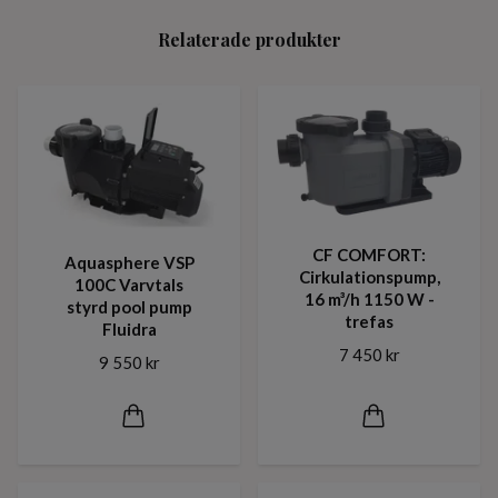
Relaterade produkter
CF COMFORT:
Aquasphere VSP
Cirkulationspump,
100C Varvtals
16 m³/h 1150 W -
styrd pool pump
trefas
Fluidra
7 450 kr
9 550 kr