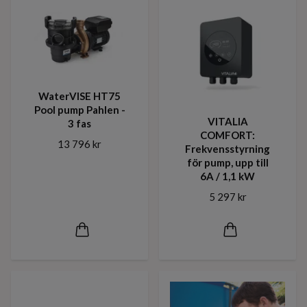
WaterVISE HT75
Pool pump Pahlen -
VITALIA
3 fas
COMFORT:
13 796 kr
Frekvensstyrning
för pump, upp till
6A / 1,1 kW
5 297 kr