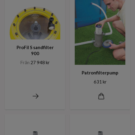
ProFil S sandfilter
900
Från
27 948 kr
Patronfilterpump
631 kr