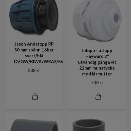
Jason Ändstopp PP
50 mm spänn 16bar
Inlopp - utlopp
svart/blå
Hayward 2"
DVGW/KIWA/WRAS/SVGW
utvändig gänga vit
22mm munstycke
238 kr
med låsmutter
700 kr