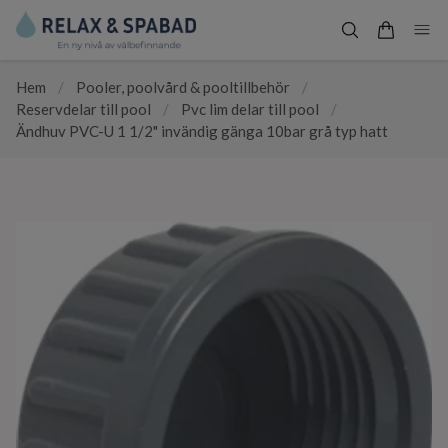
Hem
/
Pooler, poolvård & pooltillbehör
/
Reservdelar till pool
/
Pvc lim delar till pool
/
Ändhuv PVC-U 1 1/2" invändig gänga 10bar grå typ hatt