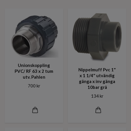
Unionskoppling
Nippelmuff Pvc 1"
PVC/ RF 63 x 2 tum
x 1 1/4" utvändig
utv. Pahlen
gänga x inv gänga
700 kr
10bar grå
134 kr