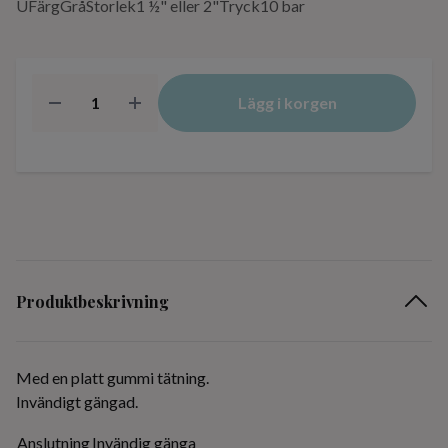
UFärgGråStorlek1 ½" eller 2"Tryck10 bar
Lägg i korgen
Produktbeskrivning
Med en platt gummi tätning.
Invändigt gängad.
Anslutning
Invändig gänga