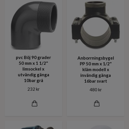
pvc Böj 90 grader
Anborrningsbygel
50 mm x 1 1/2"
PP 50 mm x 1/2"
limsockel x
kläm modell x
utvändig gänga
invändig gänga
10bar grå
16bar svart
232 kr
480 kr