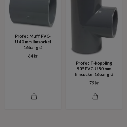
Profec Muff PVC-
U 40 mm limsockel
16bar grå
64 kr
Profec T-koppling
90° PVC-U 50 mm
limsockel 16bar grå
79 kr