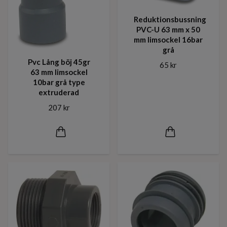
Reduktionsbussning
PVC-U 63 mm x 50
mm limsockel 16bar
grå
Pvc Lång böj 45gr
65 kr
63 mm limsockel
10bar grå type
extruderad
207 kr