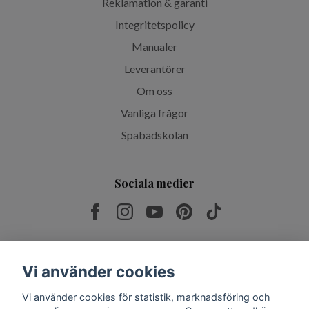
Reklamation & garanti
Integritetspolicy
Manualer
Leverantörer
Om oss
Vanliga frågor
Spabadskolan
Sociala medier
Prenumerera på vårt nyhetsbrev
Vi använder cookies
Vi använder cookies för statistik, marknadsföring och
Prenumerera