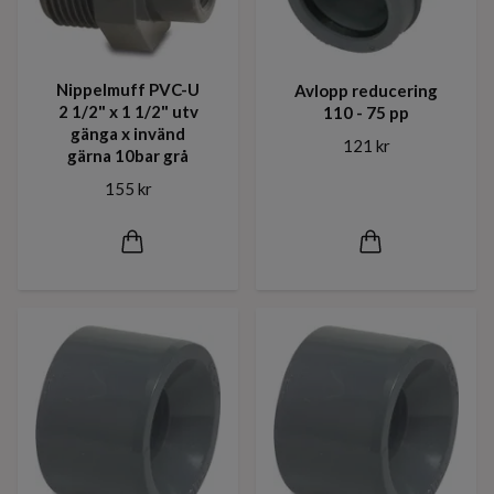
Nippelmuff PVC-U
Avlopp reducering
2 1/2" x 1 1/2" utv
110 - 75 pp
gänga x invänd
121 kr
gärna 10bar grå
155 kr