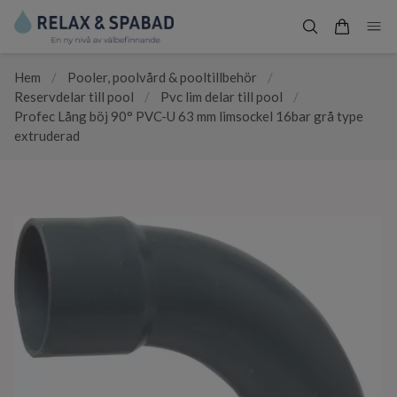
Hem
/
Pooler, poolvård & pooltillbehör
/
Reservdelar till pool
/
Pvc lim delar till pool
/
Profec Lång böj 90° PVC-U 63 mm limsockel 16bar grå type
extruderad