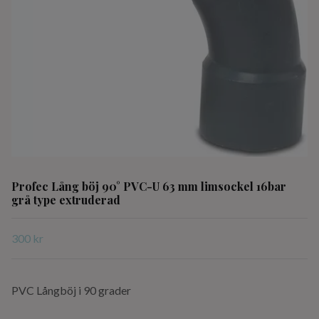
Profec Lång böj 90° PVC-U 63 mm limsockel 16bar
grå type extruderad
300 kr
PVC Långböj i 90 grader