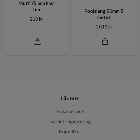
Muff 75 mm lim/
Lim
Poolslang 50mm 5
meter
210 kr
1 013 kr
Läs mer
Boka service
Garantiregistrering
Köpvillkor