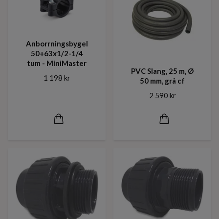
Anborrningsbygel
50+63x1/2-1/4
tum - MiniMaster
PVC Slang, 25 m, Ø
1 198 kr
50 mm, grå cf
2 590 kr