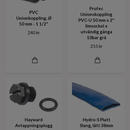
Profec
PVC
Unionskoppling
Unionkoppling, Ø
PVC-U 50 mm x 2"
50 mm - 1 1/2"
limsockel x
utvändig gänga
240 kr
10bar grå
255 kr
Hayward
Hydro-S Platt
Avtappningsplugg
Slang, lätt 38mm