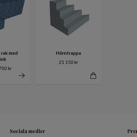
 rak med
Hörntrappa
änk
21 150 kr
700 kr
Sociala medier
Pre