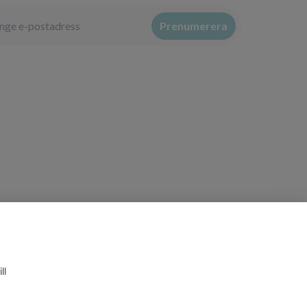
Prenumerera
ll