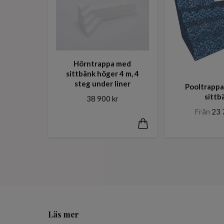
Hörntrappa med
sittbänk höger 4 m, 4
steg under liner
Pooltrappa
sittb
38 900 kr
Från
23 
Läs mer