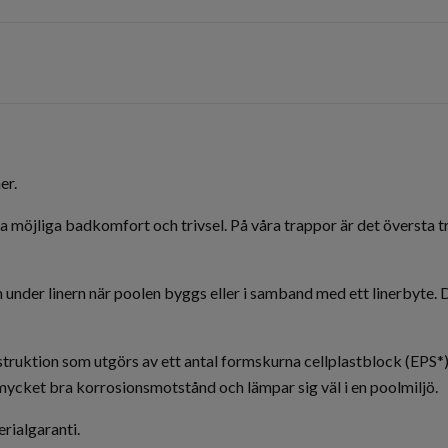
er.
 möjliga badkomfort och trivsel. På våra trappor är det översta tr
nder linern när poolen byggs eller i samband med ett linerbyte. D
truktion som utgörs av ett antal formskurna cellplastblock (EPS*)
ycket bra korrosionsmotstånd och lämpar sig väl i en poolmiljö.
rialgaranti.