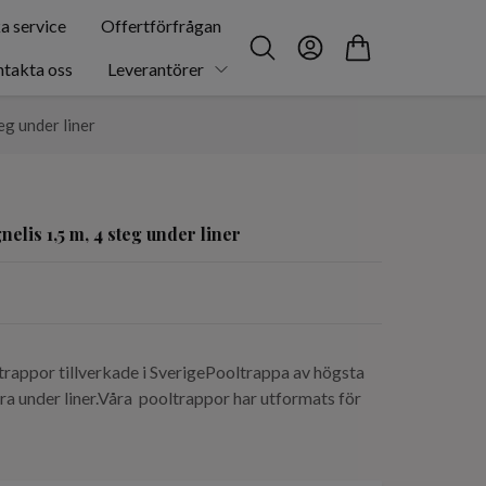
a service
Offertförfrågan
takta oss
Leverantörer
eg under liner
elis 1,5 m, 4 steg under liner
rappor tillverkade i SverigePooltrappa av högsta
lera under liner.Våra pooltrappor har utformats för