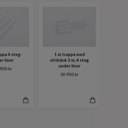
ppa 4 steg-
1 m trappa med
r liner
sittbänk 3 m, 4 steg
under liner
900 kr
30 900 kr