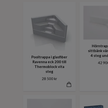
Hörntrap
sittbänk vä
4 steg und
Pooltrappa i glasfiber
Ravenna eck 200 till
42 90
Thermoblock vita
steg
28 500 kr