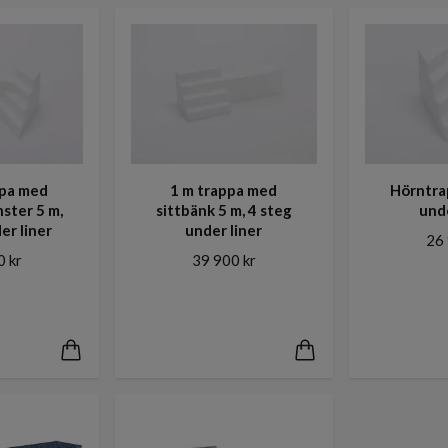
pa med
1 m trappa med
Hörntra
nster 5 m,
sittbänk 5 m, 4 steg
unde
er liner
under liner
26 
0 kr
39 900 kr