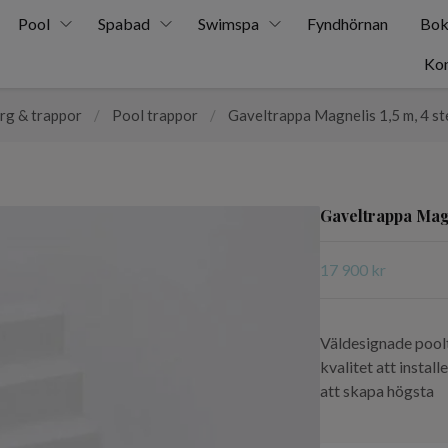
Pool
Spabad
Swimspa
Fyndhörnan
Bok
Kon
rg & trappor
/
Pool trappor
/
Gaveltrappa Magnelis 1,5 m, 4 st
Gaveltrappa Magn
17 900 kr
Väldesignade poolt
kvalitet att instal
att skapa högsta