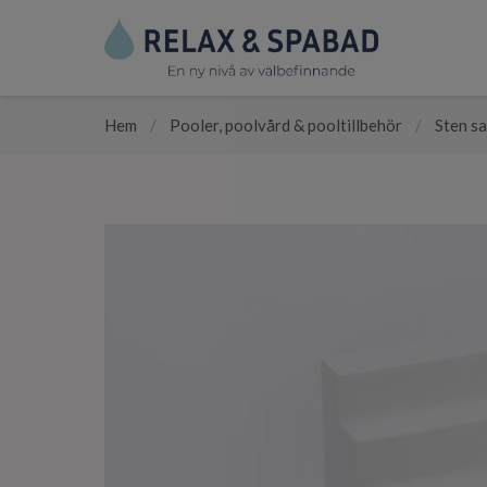
Hem
/
Pooler, poolvård & pooltillbehör
/
Sten sa