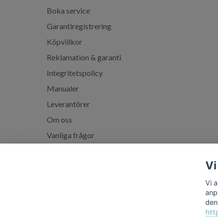
Boka service
Garantiregistrering
Köpvillkor
Reklamation & garanti
Integritetspolicy
Manualer
Leverantörer
Om oss
Vanliga frågor
Spabadskolan
Vi
Vi 
anp
den
htt