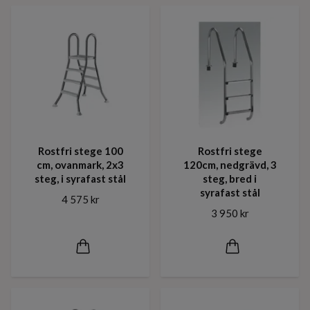
Rostfri stege 100
Rostfri stege
cm, ovanmark, 2x3
120cm, nedgrävd, 3
steg, i syrafast stål
steg, bred i
syrafast stål
4 575 kr
3 950 kr