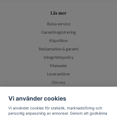
Läs mer
Boka service
Garantiregistrering
Köpvillkor
Reklamation & garanti
Integritetspolicy
Manualer
Leverantörer
Om oss
Vanliga frågor
Vi använder cookies
Spabadskolan
Vi använder cookies för statistik, marknadsföring och
personlig anpassning av annonser. Genom att godkänna