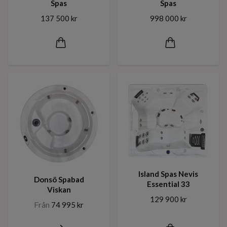
Spas
Spas
137 500 kr
998 000 kr
Island Spas Nevis
Donsö Spabad
Essential 33
Viskan
129 900 kr
Från
74 995 kr