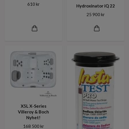
610 kr
Hydroxinator iQ 22
25 900 kr
X5L X-Series
Villeroy & Boch
Nyhet!
168 500 kr