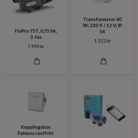
Transformator 60
W; 230 V / 12 V; IP
FloPro 75T, 0,75 hk,
54
3-fas
1 322 kr
7 990 kr
Kopplingsbox
Pahlens rostfritt