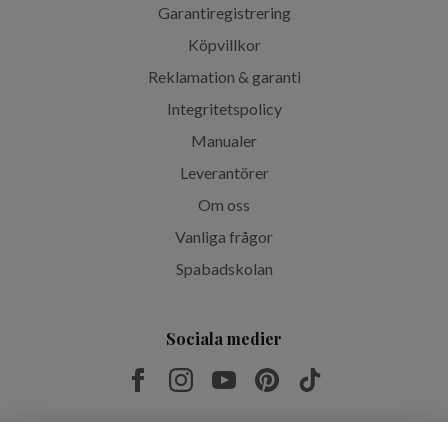
Garantiregistrering
Köpvillkor
Reklamation & garanti
Integritetspolicy
Manualer
Leverantörer
Om oss
Vanliga frågor
Spabadskolan
Sociala medier