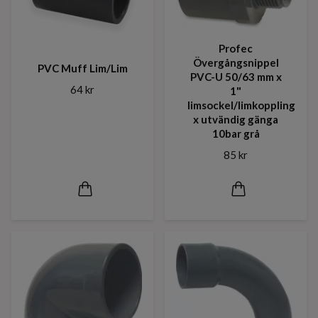
Profec
Övergångsnippel
PVC Muff Lim/Lim
PVC-U 50/63 mm x
64 kr
1"
limsockel/limkoppling
x utvändig gänga
10bar grå
85 kr