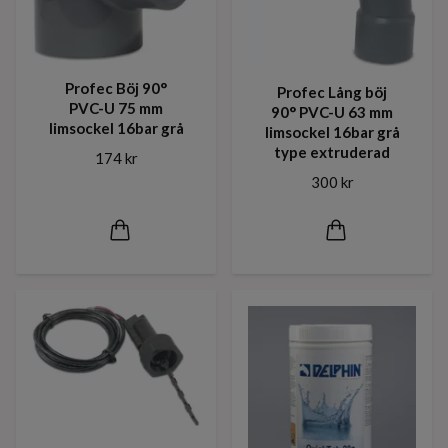
Profec Böj 90°
Profec Lång böj
PVC-U 75 mm
90° PVC-U 63 mm
limsockel 16bar grå
limsockel 16bar grå
type extruderad
174 kr
300 kr