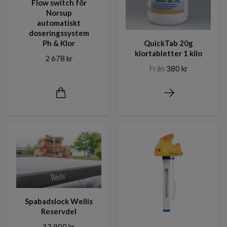
Flow switch för
Norsup
automatiskt
doseringssystem
Ph & Klor
QuickTab 20g
klortabletter 1 kilo
2 678 kr
Från
380 kr
Spabadslock Wellis
Reservdel
13 900 kr