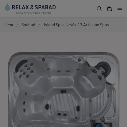
Hem
/
Spabad
/
Island Spas Nevis 33 Artesian Spas