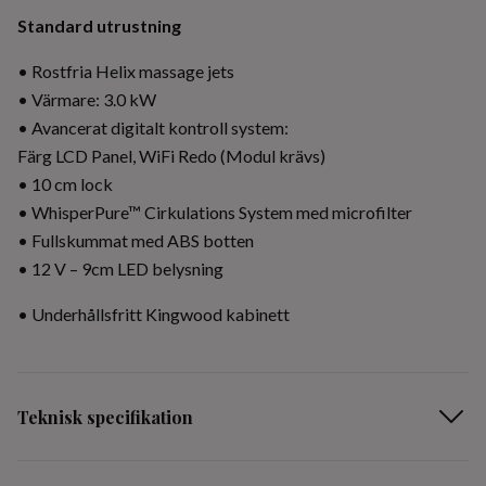
Standard utrustning
• Rostfria Helix massage jets
• Värmare: 3.0 kW
• Avancerat digitalt kontroll system:
Färg LCD Panel, WiFi Redo (Modul krävs)
• 10 cm lock
• WhisperPure™ Cirkulations System med microfilter
• Fullskummat med ABS botten
• 12 V – 9cm LED belysning
• Underhållsfritt Kingwood kabinett
Teknisk specifikation