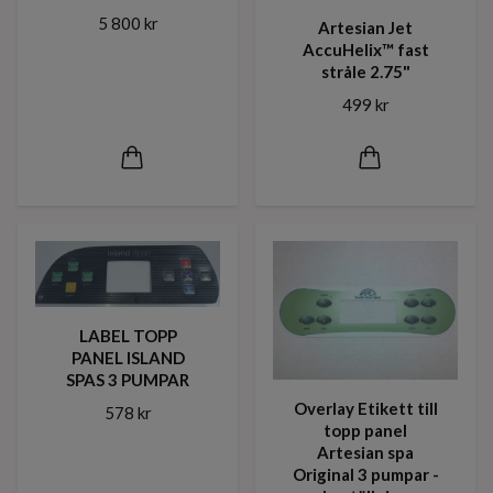
5 800 kr
Artesian Jet
AccuHelix™ fast
stråle 2.75"
499 kr
LABEL TOPP
PANEL ISLAND
SPAS 3 PUMPAR
Overlay Etikett till
578 kr
topp panel
Artesian spa
Original 3 pumpar -