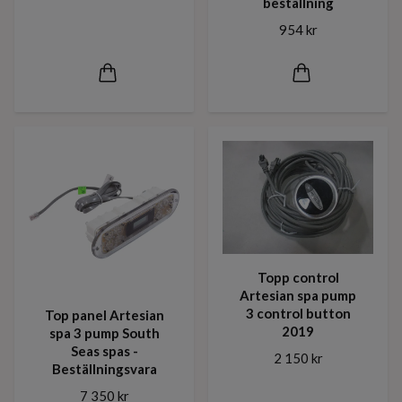
beställning
954 kr
Topp control
Artesian spa pump
3 control button
Top panel Artesian
2019
spa 3 pump South
Seas spas -
2 150 kr
Beställningsvara
7 350 kr