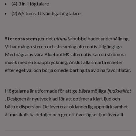
(4) 3 in. Högtalare
(2) 6,5 tums. Utvändiga högtalare
Stereosystem
ger det
ultimata
bubbelbadet underhållning.
Vi har många stereo och streaming alternativ tillgängliga.
Med några av våra Bluetooth®-alternativ kan du strömma
musik med en knapptryckning. Anslut alla smarta enheter
efter eget val och börja omedelbart njuta av dina favoritlåtar.
Högtalarna är utformade för att ge
bästa
möjliga
ljudkvalitet
. Designen är nyutvecklad för att optimera klart ljud och
bättre dispersion. De levererar oklanderlig uppmärksamhet
åt musikaliska detaljer och ger ett överlägset ljud överallt.