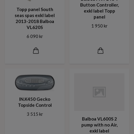
Button Controller,
Topp panel South
exkl label Topp
seas spas exkl label
panel
2013-2018 Balboa
1 950 kr
VL620S
6 090 kr
IN.K450 Gecko
Topside Control
3 515 kr
Balboa VL600S 2
pump with no Air,
exkl label