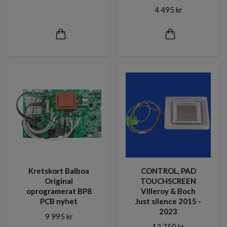
4 495 kr
Kretskort Balboa
CONTROL, PAD
Original
TOUCHSCREEN
oprogramerat BP8
Villeroy & Boch
PCB nyhet
Just silence 2015 -
2023
9 995 kr
13 750 kr