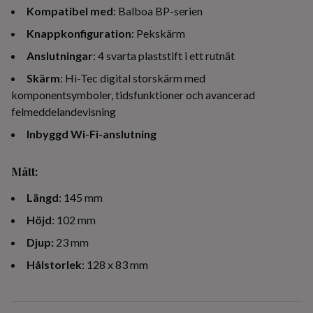
Kompatibel med
: Balboa BP-serien
Knappkonfiguration
: Pekskärm
Anslutningar
: 4 svarta plaststift i ett rutnät
Skärm
: Hi-Tec digital storskärm med
komponentsymboler, tidsfunktioner och avancerad
felmeddelandevisning
Inbyggd Wi-Fi-anslutning
Mått
:
Längd
: 145 mm
Höjd
: 102 mm
Djup:
23 mm
Hålstorlek
: 128 x 83 mm