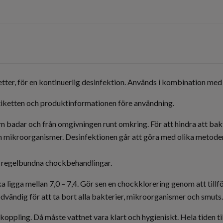
r, för en kontinuerlig desinfektion. Används i kombination med
 etiketten och produktinformationen före användning.
m badar och från omgivningen runt omkring. För att hindra att bak
mikroorganismer. Desinfektionen går att göra med olika metoder so
 regelbundna chockbehandlingar.
ka ligga mellan 7,0 – 7,4. Gör sen en chockklorering genom att till
vändig för att ta bort alla bakterier, mikroorganismer och smuts.
koppling. Då måste vattnet vara klart och hygieniskt. Hela tiden t