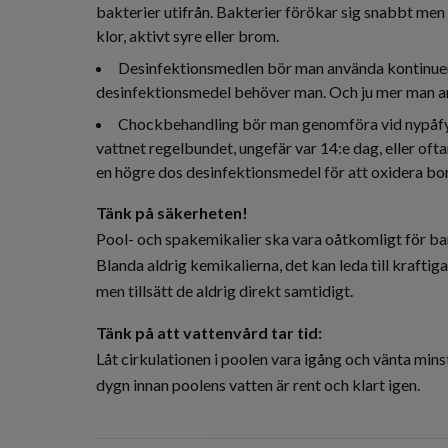
bakterier utifrån. Bakterier förökar sig snabbt men
klor, aktivt syre eller brom.
Desinfektionsmedlen bör man använda kontinuerl
desinfektionsmedel behöver man. Och ju mer man an
Chockbehandling bör man genomföra vid nypåfyl
vattnet regelbundet, ungefär var 14:e dag, eller of
en högre dos desinfektionsmedel för att oxidera bo
Tänk på säkerheten!
Pool- och spakemikalier ska vara oåtkomligt för barn.
Blanda aldrig kemikalierna, det kan leda till kraft
men tillsätt de aldrig direkt samtidigt.
Tänk på att vattenvård tar tid:
Låt cirkulationen i poolen vara igång och vänta min
dygn innan poolens vatten är rent och klart igen.