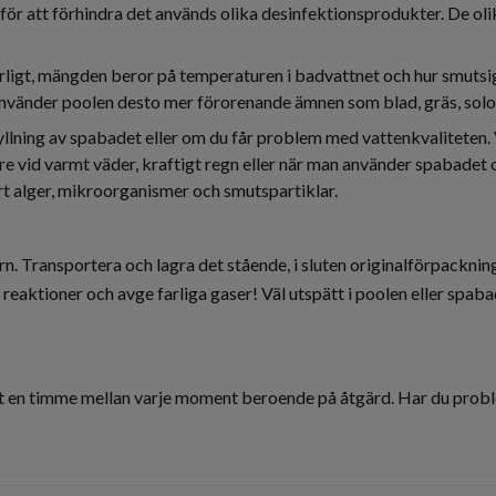
 för att förhindra det används olika desinfektionsprodukter. De o
igt, mängden beror på temperaturen i badvattnet och hur smutsigt
vänder poolen desto mer förorenande ämnen som blad, gräs, sololj
lning av spabadet eller om du får problem med vattenkvalitete
tare vid varmt väder, kraftigt regn eller när man använder spabade
rt alger, mikroorganismer och smutspartiklar.
 Transportera och lagra det stående, i sluten originalförpackning, s
iga reaktioner och avge farliga gaser! Väl utspätt i poolen eller 
st en timme mellan varje moment beroende på åtgärd. Har du problem