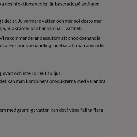
lika desinfektionsmedlen är baserade på antingen
 det är. Ju varmare vatten och mer sol desto mer
a, hudkrämer och hår hamnar i vattnet.
n. Vi rekommenderar dessutom att chockbehandla
t ofta. En chockbehandling innebär att man använder
valt och inte i direkt solljus.
spabadet kan man kombinera produkterna med varandra,
 med grumligt vatten kan det i vissa fall ta flera