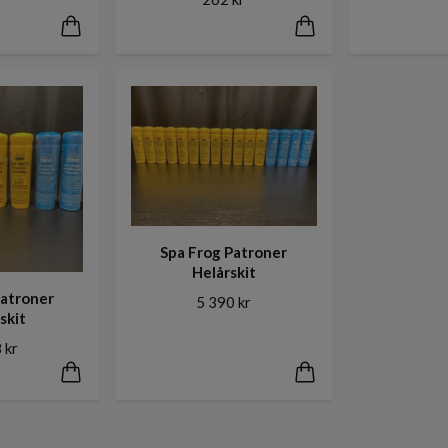
Spa Frog Patroner
Helårskit
Patroner
5 390 kr
skit
 kr