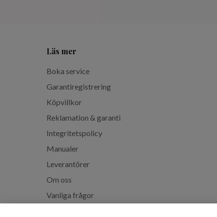
Läs mer
Boka service
Garantiregistrering
Köpvillkor
Reklamation & garanti
Integritetspolicy
Manualer
Leverantörer
Om oss
Vanliga frågor
Spabadskolan