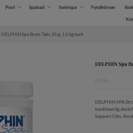
Pool
Spabad
Swimspa
Fyndhörnan
Bok
Kon
DELPHIN Spa Brom Tabs 20 g, 1,0 kg burk
DELPHIN Spa Bro
632 kr
DELPHIN SPA Brom 
kontinuerlig desi
Support.Obs. Använ