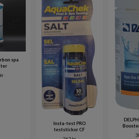
arbon spa
lter
kr
DELPHI
Insta-test PRO
Booster
teststickor CF
3
262 kr