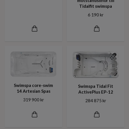
motståndslinor till
Tidalfit swimspa
6 190 kr
Swimspa core-swim
Swimspa Tidal Fit
14 Artesian Spas
ActivePlus EP-12
319 900 kr
284 875 kr