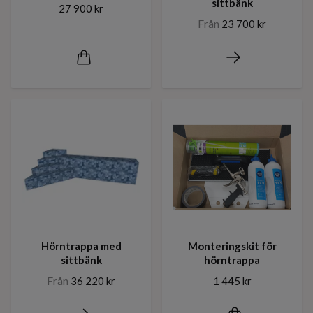
sittbänk
27 900 kr
Från
23 700 kr
Hörntrappa med
Monteringskit för
sittbänk
hörntrappa
Från
36 220 kr
1 445 kr