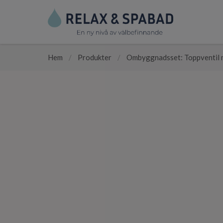
Hem
/
Produkter
/
Ombyggnadsset: Toppventil 