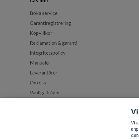
Läs mer
Boka service
Garantiregistrering
Köpvillkor
Reklamation & garanti
Integritetspolicy
Manualer
Leverantörer
Om oss
Vanliga frågor
Spabadskolan
Vi
Vi 
anp
den