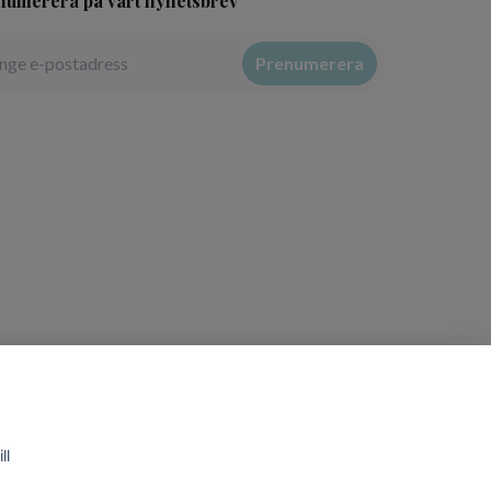
numerera på vårt nyhetsbrev
Prenumerera
ll