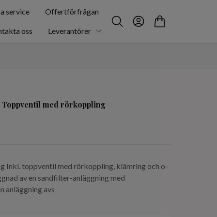
a service
Offertförfrågan
takta oss
Leverantörer
Toppventil med rörkoppling
 Inkl. toppventil med rörkoppling, klämring och o-
ggnad av en sandfilter-anläggning med
en anläggning avs