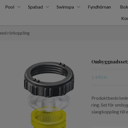
Pool
Spabad
Swimspa
Fyndhörnan
Bok
Kon
med rörkoppling
Ombyggnadsset: 
1 490 kr
Produktbeskrivning
ring. Set för omby
slangkoppling till 