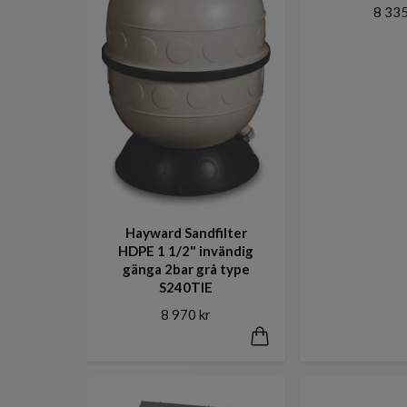
8 335
Hayward Sandfilter
HDPE 1 1/2" invändig
gänga 2bar grå type
S240TIE
8 970 kr