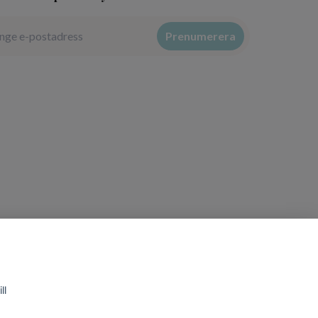
Prenumerera
ll