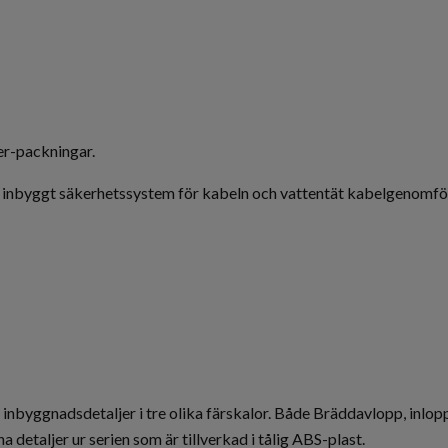
ner-packningar.
 inbyggt säkerhetssystem för kabeln och vattentät kabelgenomfö
nbyggnadsdetaljer i tre olika färskalor. Både Bräddavlopp, inlopp,
ina detaljer ur serien som är tillverkad i tålig ABS-plast.