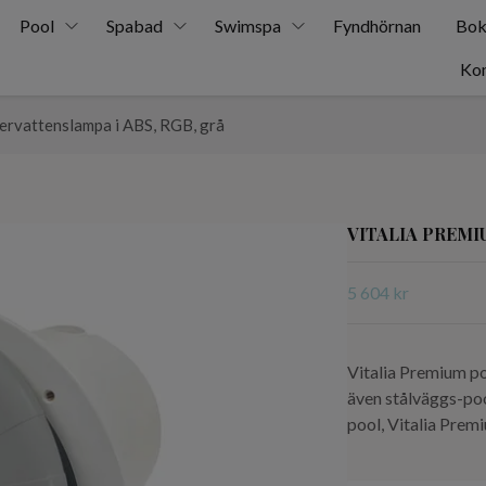
Pool
Spabad
Swimspa
Fyndhörnan
Bok
Kon
vattenslampa i ABS, RGB, grå
VITALIA PREMIU
5 604 kr
Vitalia Premium po
även stålväggs-poo
pool, Vitalia Premi