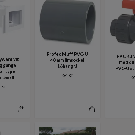
Profec Muff PVC-U
PVC Kul
yward vit
40 mm limsockel
med du
ig gänga
16bar grå
PVC-U st
är type
64 kr
m Small
6
 kr