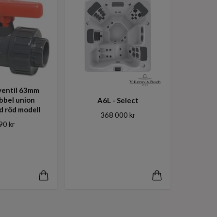
ventil 63mm
bbel union
A6L - Select
d röd modell
368 000 kr
90 kr