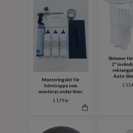
Skimmer Ha
2" invänd
rektangul
Auto-Ski
Monteringskit för
5 514
hörntrappa som
monteras under liner.
1 179 kr