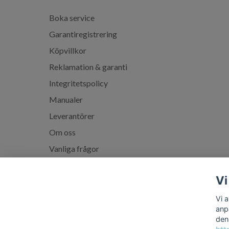
Boka service
Garantiregistrering
Köpvillkor
Reklamation & garanti
Integritetspolicy
Manualer
Leverantörer
Om oss
Vanliga frågor
Spabadskolan
Vi
Vi 
anp
den