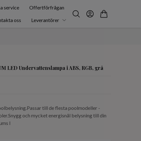
a service
Offertförfrågan
takta oss
Leverantörer
M LED Undervattenslampa i ABS, RGB, grå
olbelysning.Passar till de flesta poolmodeller -
ler.Snygg och mycket energisnål belysning till din
ums l