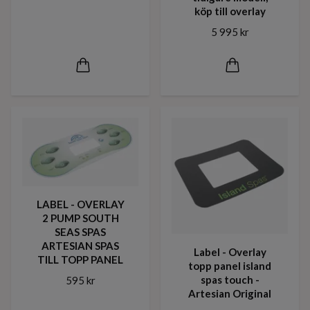
köp till overlay
5 995 kr
LABEL - OVERLAY
2 PUMP SOUTH
SEAS SPAS
ARTESIAN SPAS
Label - Overlay
TILL TOPP PANEL
topp panel island
spas touch -
595 kr
Artesian Original