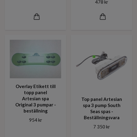
478 kr
Overlay Etikett till
topp panel
Artesian spa
Top panel Artesian
Original 3 pumpar -
spa 3 pump South
beställning
Seas spas -
Beställningsvara
954 kr
7 350 kr