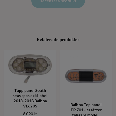
Recensera produkt
Relaterade produkter
Topp panel South
seas spas exkl label
2013-2018 Balboa
Balboa Top panel
VL620S
TP 701 - ersätter
6 090 kr
tidigare modell,